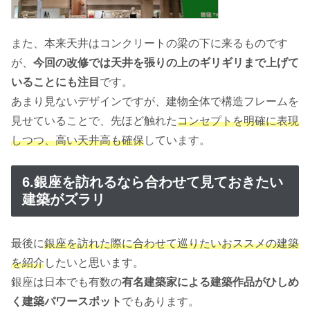
また、本来天井はコンクリートの梁の下に来るものです
が、
今回の改修では天井を張りの上のギリギリまで上げて
いることにも注目
です。
あまり見ないデザインですが、建物全体で構造フレームを
見せていることで、先ほど触れた
コンセプトを明確に表現
しつつ、高い天井高も確保
しています。
6.銀座を訪れるなら合わせて見ておきたい
建築がズラリ
最後に
銀座を訪れた際に合わせて巡りたいおススメの建築
を紹介
したいと思います。
銀座は日本でも有数の
有名建築家による建築作品がひしめ
く建築パワースポット
でもあります。