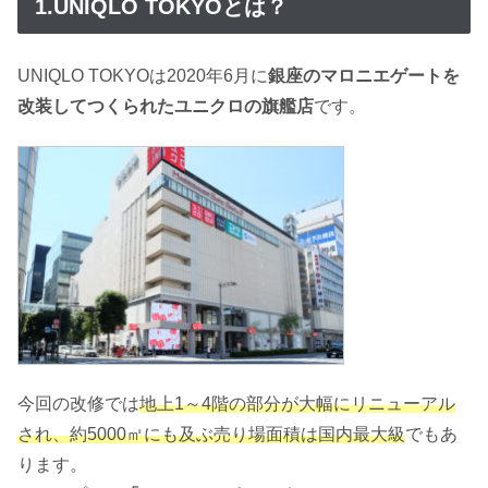
1.UNIQLO TOKYOとは？
UNIQLO TOKYOは2020年6月に
銀座のマロニエゲートを
改装してつくられたユニクロの旗艦店
です。
今回の改修では
地上1～4階の部分が大幅にリニューアル
され、約5000㎡にも及ぶ売り場面積は国内最大級
でもあ
ります。