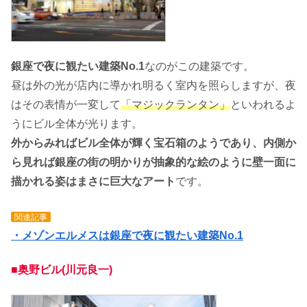
銀座で夜に観たい建築No.1
なのがこの建築です。
昼は外の光が店内に導かれ明るく室内を照らしますが、夜
はその表情が一変して
「マジックランタン」
といわれるよ
うにビル全体が光ります。
外からみればビル全体が輝く宝石箱のようであり、内側か
ら見れば銀座の街の明かりが抽象的な絵のように壁一面に
描かれる姿はまさに巨大なアート
です。
関連記事
・メゾンエルメスは銀座で夜に観たい建築No.1
■奥野ビル(川元良一)