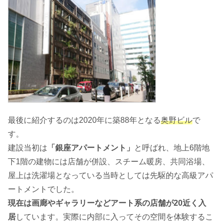
最後に紹介するのは2020年に築88年となる
奥野ビル
で
す。
建設当初は
「銀座アパートメント」
と呼ばれ、地上6階地
下1階の建物には店舗が併設、スチーム暖房、共同浴場、
屋上は洗濯場となっている当時としては先駆的な高級アパ
ートメントでした。
現在は画廊やギャラリーなどアート系の店舗が20近く入
居
しています。実際に内部に入ってその空間を体験するこ