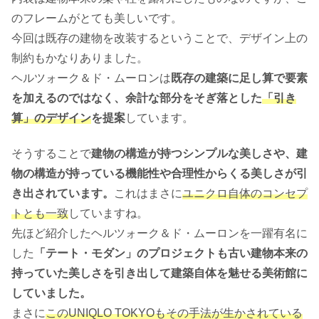
のフレームがとても美しいです。
今回は既存の建物を改装するということで、デザイン上の
制約もかなりありました。
ヘルツォーク＆ド・ムーロンは
既存の建築に足し算で要素
を加えるのではなく、余計な部分をそぎ落とした
「引き
算」のデザイン
を提案
しています。
そうすることで
建物の構造が持つシンプルな美しさや、建
物の構造が持っている機能性や合理性からくる美しさが引
き出されています。
これはまさに
ユニクロ自体のコンセプ
トとも一致
していますね。
先ほど紹介したヘルツォーク＆ド・ムーロンを一躍有名に
した
「テート・モダン」のプロジェクトも古い建物本来の
持っていた美しさを引き出して建築自体を魅せる美術館に
していました。
まさに
このUNIQLO TOKYOもその手法が生かされている