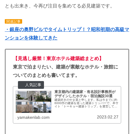
とも出来き、今再び注目を集めてる必見建築です。
関連記事
・銀座の奥野ビルでタイムトリップ！？昭和初期の高級マ
ンションを体験してきた
【見逃し厳禁！東京ホテル建築総まとめ】
東京で泊まりたい、建築が素敵なホテル・旅館に
ついてのまとめも書いてます。
東京都内の建築家・有名設計事務所が
デザインしたホテル・宿泊施設30選
建築好きのやま菜と申します。私は今までに約
6000件の建築を巡った建築トリッパーで、本サ
イト「トーキョー建築トリップ」を運営してい
ます。普段は私が訪れた建築のレポートやまと
めをしていますが、最近は「東京に建築を見に
行くときのおススメのホテルを知りたい」とい
2023.02.27
yamakenlab.com
う声を聞くようになりました。そこで今回は東
京...