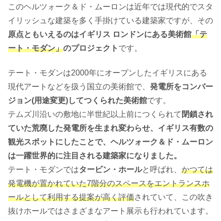
このヘルツォーク＆ド・ムーロンは近年では現代的でスタ
イリッシュな建築を多く手掛けている建築家ですが、その
原点ともいえるのはイギリス ロンドンにある美術館
「テ
ート・モダン」
のプロジェクト
です。
テート・モダンは2000年にオープンしたイギリスにある
現代アートなどを扱う国立の美術館で、
発電所をコンバー
ジョン(用途変更)してつくられた美術館
です。
テムズ川沿いの敷地に半世紀以上前につくられて
閉鎖され
ていた荒廃した発電所を生まれ変わらせ、イギリス有数の
観光スポットにしたことで、ヘルツォーク＆ド・ムーロン
は一躍世界的に注目される建築家になりました。
テート・モダンでは
タービン・ホール
と呼ばれ、
かつては
発電機が置かれていた7階分のスペースをエントランスホ
ールとして利用する提案が高く評価
されていて、この吹き
抜けホールではさまざまなアート展示も行われています。