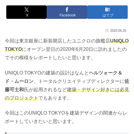
X
Facebook
はてブ
2020.06.20
今回は東京銀座に新装開店したユニクロの旗艦店
UNIQLO
TOKYO
にオープン翌日の2020年6月20日に訪れましたの
でその模様をレポートしたいと思います。
UNIQLO TOKYOの建築の設計はなんと
ヘルツォーク＆
ド・ムーロン
、トータルクリエイティブディレクターに
佐
藤可士和
氏が起用されるなど
建築・デザイン好きには必見
のプロジェクト
でもあります。
今回はこのUNIQLO TOKYOを建築デザインの関連からレ
ポートしていきたいと思います。