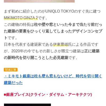
まず初めに紹介したのがUNIQLO TOKYOのすぐ先に建つ
MIKIMOTO GINZA 2
です。
この建物の特長は
柱や壁や窓といった今まで当たり前だっ
た建築の要素をひっくり返してしまったデザインコンセプ
ト
です。
日本を代表する建築家である
伊東豊雄
氏による作品です
が、2020年の今でもその新しさが際立つ建築は
正に建築
の新時代を切り開こうとした必見建築
です。
関連記事
・ミキモト銀座は柱も壁も窓もないけど、時代を切り開く
建築だった
■銀座プレイス(クライン・ダイサム・アーキテクツ)