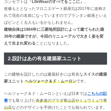
コンセプトは
「LifeWearのすべてをここに」
。
改修もととなったマロニエゲート銀座2は2017年に改称さ
れて現在の名前になっていますのでプランタン銀座といえ
ばピンとくる人もいるかもしれません。
建物自体は1984年に三菱地所設計によって建てられた築
36年の建築ですが、今回のリニューアルで大きく姿を変
えて生まれ変わる
ことになりました。
2.設計はあの有名建築家ユニット
この建物を設計したのは建築好きには有名な
スイスの建築
家ユニット
ヘルツォーク＆ド・ムーロン
です。
ヘルツォーク＆ド・ムーロンといえば日本では
こちらの記
事
でも取り上げた
表参道のプラダ青山店やミュウミュウ青
山店
などのデザインを手掛けたことでも知られています。