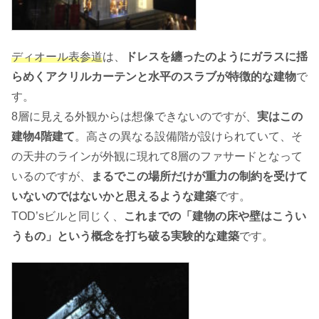
ディオール表参道
は、
ドレスを纏ったのようにガラスに揺
らめくアクリルカーテンと水平のスラブが特徴的な建物
で
す。
8層に見える外観からは想像できないのですが、
実はこの
建物4階建て
。高さの異なる設備階が設けられていて、そ
の天井のラインが外観に現れて8層のファサードとなって
いるのですが、
まるでこの場所だけが重力の制約を受けて
いないのではないかと思えるような建築
です。
TOD’sビルと同じく、
これまでの「建物の床や壁はこうい
うもの」という概念を打ち破る実験的な建築
です。