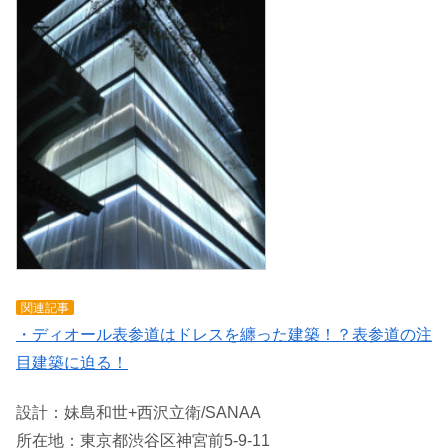
関連記事
・ディオール表参道はドレスを纏った建築！？表参道の注
目建築に迫る！
設計：妹島和世+西沢立衛/SANAA
所在地：東京都渋谷区神宮前5-9-11