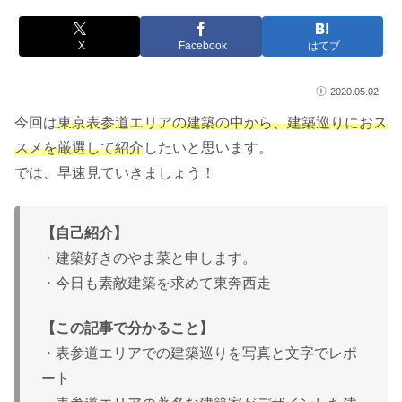
X
Facebook
はてブ
2020.05.02
今回は
東京表参道エリアの建築の中から、建築巡りにおス
スメを厳選して紹介
したいと思います。
では、早速見ていきましょう！
【自己紹介】
・建築好きのやま菜と申します。
・今日も素敵建築を求めて東奔西走
【この記事で分かること】
・表参道エリアでの建築巡りを写真と文字でレポ
ート