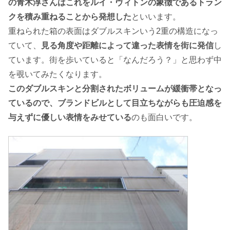
の青木淳さんはこれをルイ・ヴィトンの象徴であるトラン
クを積み重ねることから発想した
といいます。
重ねられた箱の表面はダブルスキンいう2重の構造になっ
ていて、
見る角度や距離によって違った表情を街に発信
し
ています。街を歩いていると「なんだろう？」と思わず中
を覗いてみたくなります。
このダブルスキンと分割されたボリュームが緩衝帯となっ
ているので、ブランドビルとして目立ちながらも圧迫感を
与えずに優しい表情をみせている
のも面白いです。