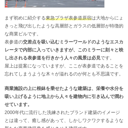
まず初めに紹介する
東急プラザ表参道原宿
は大地からにょ
きっと飛び出したような高層部とガラスの低層部が特徴的
な商業ビルです。
表参道の
交差点を吸い込むミラーワールドのようなエスカ
レータで内部に入っていきますが、このミラーに刻々と映
し出される表参道を行きかう人々の風景は必見
です。
屋上は提案になっていますが、ここが表参道であることを
忘れてしまうような木々が溢れるのが何とも不思議です。
商業施設の上に根鉢を乗せたような建築は、栄養や水分を
吸い上げるように地上から人々を建物内に引き込んで潤わ
せています。
2000年代に流行した洗練されたブランド建築のイメージ
とは違って、癒し感があって、しかしワクワクするような