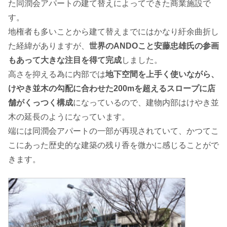
た同潤会アパートの建て替えによってできた商業施設で
す。
地権者も多いことから建て替えまでにはかなり紆余曲折し
た経緯がありますが、
世界のANDOこと安藤忠雄氏の参画
もあって大きな注目を得て完成
しました。
高さを抑える為に内部では
地下空間を上手く使いながら、
けやき並木の勾配に合わせた200mを超えるスロープに店
舗がくっつく構成
になっているので、建物内部はけやき並
木の延長のようになっています。
端には同潤会アパートの一部が再現されていて、かつてこ
こにあった歴史的な建築の残り香を微かに感じることがで
きます。