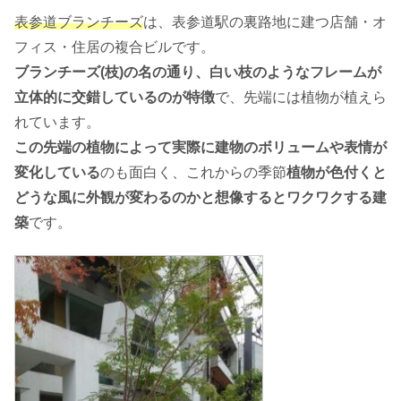
表参道ブランチーズ
は、表参道駅の裏路地に建つ店舗・オ
フィス・住居の複合ビルです。
ブランチーズ(枝)の名の通り、白い枝のようなフレームが
立体的に交錯しているのが特徴
で、先端には植物が植えら
れています。
この先端の植物によって実際に建物のボリュームや表情が
変化している
のも面白く、これからの季節
植物が色付くと
どうな風に外観が変わるのかと想像するとワクワクする建
築
です。