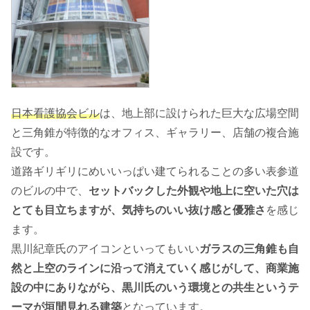
日本看護協会ビル
は、地上部に設けられた巨大な広場空間
と三角錐が特徴的なオフィス、ギャラリー、店舗の複合施
設です。
道路ギリギリにめいいっぱい建てられることの多い表参道
のビルの中で、
セットバックした外観や地上に空いた穴は
とても目立ちますが、気持ちのいい抜け感と優雅さ
を感じ
ます。
黒川紀章氏のアイコンといってもいい
ガラスの三角錐も自
然と上空のラインに沿って消えていく感じがして、商業施
設の中にありながら、黒川氏のいう環境との共生というテ
ーマが垣間見れる建築
となっています。