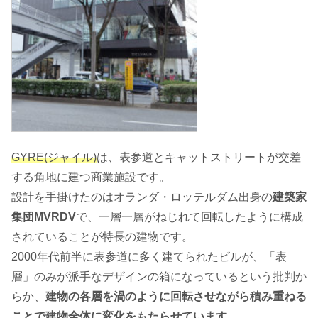
GYRE(ジャイル)
は、表参道とキャットストリートが交差
する角地に建つ商業施設です。
設計を手掛けたのはオランダ・ロッテルダム出身の
建築家
集団MVRDV
で、一層一層がねじれて回転したように構成
されていることが特長の建物です。
2000年代前半に表参道に多く建てられたビルが、「表
層」のみが派手なデザインの箱になっているという批判か
らか、
建物の各層を渦のように回転させながら積み重ねる
ことで建物全体に変化をもたらせています。