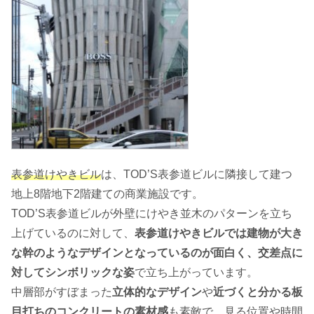
表参道けやきビル
は、TOD’S表参道ビルに隣接して建つ
地上8階地下2階建ての商業施設です。
TOD’S表参道ビルが外壁にけやき並木のパターンを立ち
上げているのに対して、
表参道けやきビルでは建物が大き
な幹のようなデザインとなっているのが面白く、交差点に
対してシンボリックな姿
で立ち上がっています。
中層部がすぼまった
立体的なデザイン
や
近づくと分かる板
目打ちのコンクリートの素材感
も素敵で、見る位置や時間