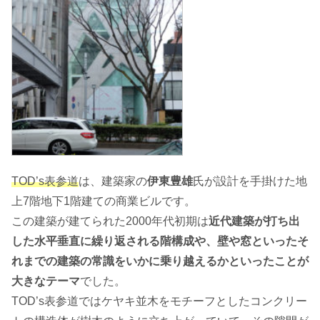
TOD’s表参道
は、建築家の
伊東豊雄
氏が設計を手掛けた地
上7階地下1階建ての商業ビルです。
この建築が建てられた2000年代初期は
近代建築が打ち出
した水平垂直に繰り返される階構成や、壁や窓といったそ
れまでの建築の常識をいかに乗り越えるかといったことが
大きなテーマ
でした。
TOD’s表参道ではケヤキ並木をモチーフとしたコンクリー