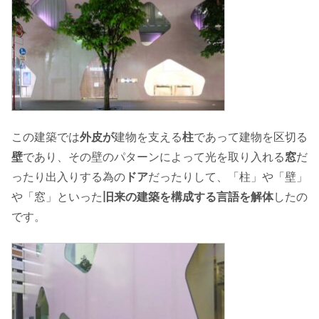
この建築では
外皮が
建物を支える
柱
であって建物を区切る
壁
であり、その壁のパターンによって光を取り入れる
窓
だ
ったり出入りする為の
ドア
だったりして、「柱」や「壁」
や「窓」といった
旧来の建築を構成する言語を解体
したの
です。