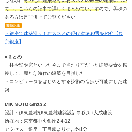
ちなみに
その他の
建築巡りにおススメの銀座の建築に
つい
ても、こちらの記事で詳しくまとめています
ので、興味の
ある方は是非併せてご覧ください。
関連記事
・銀座で建築巡り！おススメの現代建築30選を紹介【東
京銀座】
■まとめ
・柱や壁や窓といった今まで当たり前だった建築要素を転
換して、新たな時代の建築を目指した
・コンピュータをはじめとする技術の進歩が可能にした建
築
MIKIMOTO Ginza 2
設計：伊東豊雄/伊東豊雄建築設計事務所+大成建設
所在地：東京都中央銀座2-4-12
アクセス：銀座一丁目駅より徒歩約1分