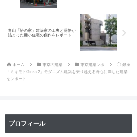
青山「塔の家」建築家の工夫と覚悟が
詰まった極小住宅の傑作をレポート
ホーム
東京の建築
東京建築レポ
銀座
「ミキモトGinza 2」モダニズム建築を乗り越える野心に満ちた建築
をレポート
プロフィール