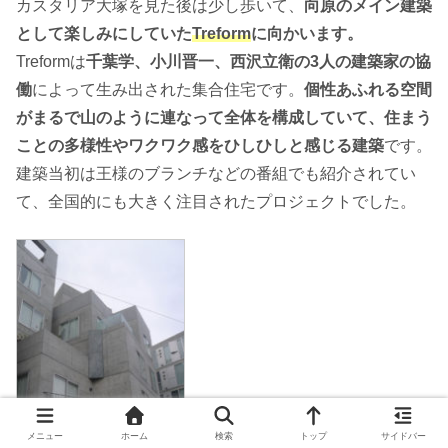
カスタリア大塚を見た後は少し歩いて、
向原のメイン建築
として楽しみにしていた
Treform
に向かいます。
Treformは
千葉学、小川晋一、西沢立衛の3人の建築家の協
働
によって生み出された集合住宅です。
個性あふれる空間
がまるで山のように連なって全体を構成していて、住まう
ことの多様性やワクワク感をひしひしと感じる建築
です。
建築当初は王様のブランチなどの番組でも紹介されてい
て、全国的にも大きく注目されたプロジェクトでした。
メニュー
ホーム
検索
トップ
サイドバー