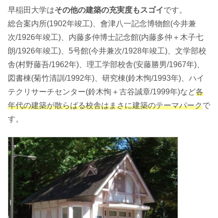
早稲田大学は
その他の建築の充実度もスゴイ
です。
総合案内所(1902年竣工)、會津八一記念博物館(今井兼
次/1926年竣工)、内藤多仲博士記念館(内藤多仲＋木子七
朗/1926年竣工)、5号館(今井兼次/1928年竣工)、文学部校
舎(村野藤吾/1962年)、理工学部校舎(安藤勝男/1967年)、
図書棟(菊竹清訓/1992年)、研究棟(鈴木恂/1993年)、ハイ
テクリサーチセンター(鈴木恂＋古谷誠章/1999年)など
各
年代の建築が散らばる校舎はまさに建築のテーマパーク
で
す。