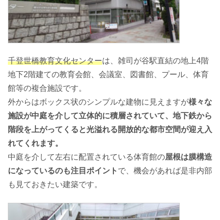
千登世橋教育文化センター
は、雑司が谷駅直結の地上4階
地下2階建ての教育会館、会議室、図書館、プール、体育
館等の複合施設です。
外からはボックス状のシンプルな建物に見えますが
様々な
施設が中庭を介して立体的に積層されていて、地下鉄から
階段を上がってくると光溢れる開放的な都市空間が迎え入
れてくれます。
中庭を介して左右に配置されている体育館の
屋根は膜構造
になっているのも注目ポイント
で、機会があれば是非内部
も見ておきたい建築です。