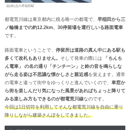
始(終)点の早稲田駅
都電荒川線は東京都内に残る唯一の都電で、
早稲田から三
ノ輪橋までの約12.2km、30停留場を運行しいる路面電車
です。
路面電車ということで、
停留所は道路の真ん中にある駅も
多くて改札もありません。
そして発車の際には
「
ちんち
ん
電車」 の名の通り「チンチーン」と鈴の音を鳴らしな
がら走る姿は不思議な懐かしさと親近感
を覚えます。通常
の電車と違って街中をゆっくりと進んでいくので、
車窓か
ら街を楽しんだり気になった風景があればちょっと降りて
みる楽しみ方もできるのが都電荒川線
なのです。
今回は1日切符を利用してそんな都電荒川線を自由に乗り
降りしながら建築さんぽをしてきました。