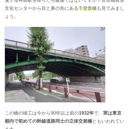
鬼子母神前駅を降りたら建築ではないですが千登世橋教育
文化センターから目と鼻の先にある
千登世橋
も見てみまし
ょう。
この橋の竣工は今から90年以上前の
1932年
で、
実は東京
都内で初めての幹線道路同士の立体交差橋
ともいわれてい