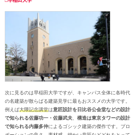
□早稲田大学
次に見るのは早稲田大学ですが、キャンパス全体に各時代
の名建築が散らばる建築見学に最もおススメの大学です。
例えば
大隈記念講堂
は
意匠設計を日比谷公会堂などの設計
で知られる佐藤功一・佐藤武夫
、
構造は東京タワーの設計
で知られる内藤多仲
によるゴシック建築の傑作です。プロ
ポーションの良さ、素材感、細かい意匠などどれをとって