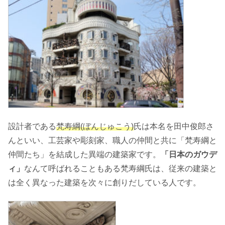
設計者である
梵寿綱(ぼんじゅこう)
氏は本名を田中俊郎さ
んといい、工芸家や彫刻家、職人の仲間と共に「梵寿綱と
仲間たち」を結成した異端の建築家です。
「日本のガウデ
ィ」
なんて呼ばれることもある梵寿綱氏は、従来の建築と
は全く異なった建築を次々に創りだしている人です。