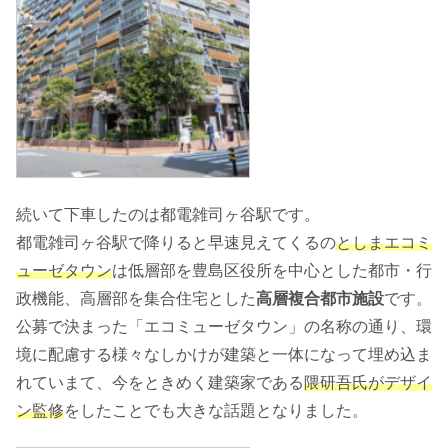
続いて下車したのは都電雑司ヶ谷駅です。
都電雑司ヶ谷駅で降りると早速見えてくるの
としまエコミ
ューゼタウン
は低層部を豊島区役所を中心とした都市・行
政機能、高層部を集合住宅とした
高層複合都市施設
です。
公募で決まった「エコミューゼタウン」の名称の通り、環
境に配慮する様々なしかけが建築と一体になって埋め込ま
れていまて、今をときめく建築家である
隈研吾氏がデザイ
ン監修
をしたことでも大きな話題となりました。