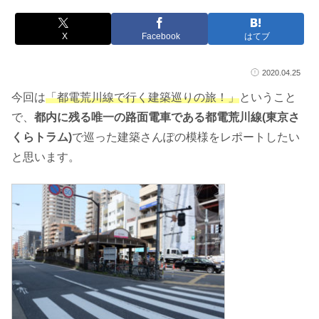
X
Facebook
はてブ
2020.04.25
今回は
「都電荒川線で行く建築巡りの旅！」
ということ
で、
都内に残る唯一の路面電車である都電荒川線(東京さ
くらトラム)
で巡った建築さんぽの模様をレポートしたい
と思います。