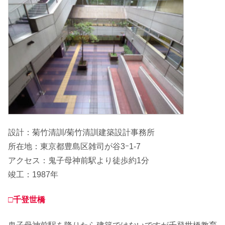
設計：菊竹清訓/菊竹清訓建築設計事務所
所在地：東京都豊島区雑司が谷3ｰ1-7
アクセス：鬼子母神前駅より徒歩約1分
竣工：1987年
□千登世橋