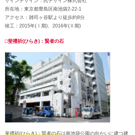
サインデザイン：氏デザイン株式会社
所在地：東京都豊島区南池袋2-22-1
アクセス：雑司ヶ谷駅より徒歩約8分
竣工：2015年(Ⅰ期)、2016年(Ⅱ期)
□斐禮祈(ひらき)：賢者の石
斐禮祈(ひらき)：賢者の石
は南池袋公園の向かいに建つ建