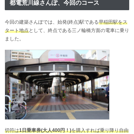
都電荒川線さんぽ、今回のコース
今回の建築さんぽでは、始発(終点)駅である
早稲田駅をス
タート地点
として、終点である三ノ輪橋方面の電車に乗り
ました。
切符は
1日乗車券(大人400円！)
を購入すれば乗り降り自由