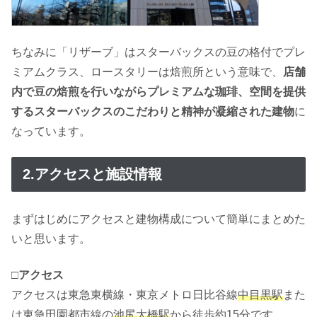
ちなみに「リザーブ」はスターバックスの豆の格付でプレ
ミアムクラス、ロースタリーは焙煎所という意味で、
店舗
内で豆の焙煎を行いながらプレミアムな珈琲、空間を提供
するスターバックスのこだわりと精神が凝縮された建物
に
なっています。
2.アクセスと施設情報
まずはじめにアクセスと建物構成について簡単にまとめた
いと思います。
□アクセス
アクセスは東急東横線・東京メトロ日比谷線
中目黒駅
また
は東急田園都市線の
池尻大橋駅
から徒歩約15分です。