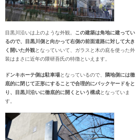
目黒川沿いは上のような外観。
この建築は角地に建ってい
るので、目黒川側と向かって右側の前面道路に対して大き
く開いた外観
となっていいて、ガラスと木の庇を使った外
装はまさに近年の隈研吾氏の特徴といえます。
ドンキホーテ側は駐車場
となっているので、
隣地側には徹
底的に閉じて正形にすることで合理的にバックヤードをと
り、目黒川沿いに徹底的に開くという構成
となっていま
す。