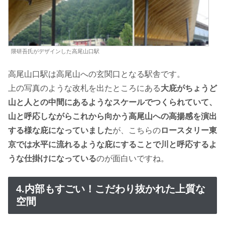
隈研吾氏がデザインした高尾山口駅
高尾山口駅は高尾山への玄関口となる駅舎です。
上の写真のような改札を出たところにある
大庇がちょうど
山と人との中間にあるようなスケールでつくられていて、
山と呼応しながらこれから向かう高尾山への高揚感を演出
する様な庇になっていました
が、こちらの
ロースタリー東
京では水平に流れるような庇にすることで川と呼応するよ
うな仕掛けになっている
のが面白いですね。
4.内部もすごい！こだわり抜かれた上質な
空間