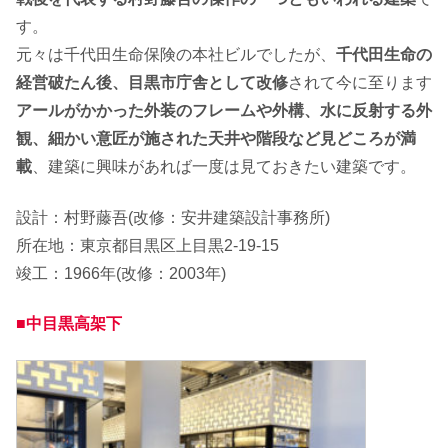
す。
元々は千代田生命保険の本社ビルでしたが、
千代田生命の
経営破たん後、目黒市庁舎として改修
されて今に至ります
アールがかかった外装のフレームや外構、水に反射する外
観、細かい意匠が施された天井や階段など見どころが満
載
、建築に興味があれば一度は見ておきたい建築です。
設計：村野藤吾(改修：安井建築設計事務所)
所在地：東京都目黒区上目黒2-19-15
竣工：1966年(改修：2003年)
■中目黒高架下