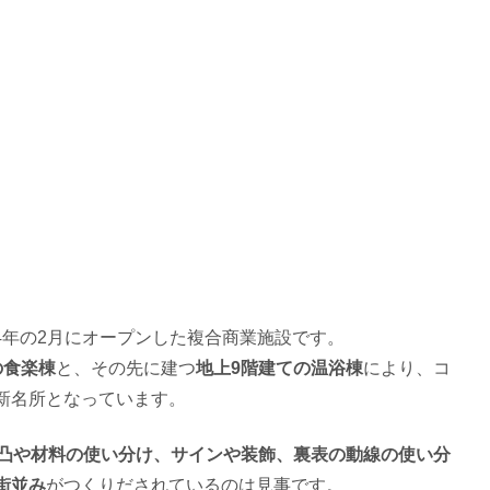
4年の2月にオープンした複合商業施設です。
の食楽棟
と、その先に建つ
地上9階建ての温浴棟
により、コ
新名所となっています。
凸や材料の使い分け、サインや装飾、裏表の動線の使い分
街並み
がつくりだされているのは見事です。