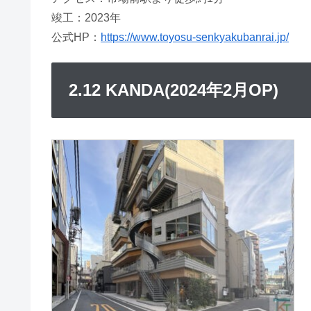
竣工：2023年
公式HP：
https://www.toyosu-senkyakubanrai.jp/
2.12 KANDA(2024年2月OP)