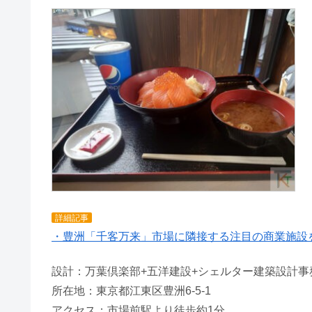
詳細記事
・豊洲「千客万来」市場に隣接する注目の商業施設
設計：万葉倶楽部+五洋建設+シェルター建築設計事
所在地：東京都江東区豊洲6-5-1
アクセス：市場前駅より徒歩約1分