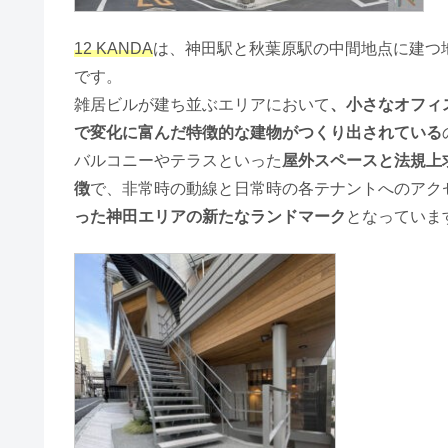
12 KANDA
は、神田駅と秋葉原駅の中間地点に建つ
です。
雑居ビルが建ち並ぶエリアにおいて
、小さなオフィ
で変化に富んだ特徴的な建物がつくり出されている
バルコニーやテラスといった
屋外スペースと法規上
徴
で、非常時の動線と日常時の各テナントへのアク
った神田エリアの新たなランドマーク
となっていま