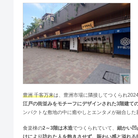
豊洲 千客万来
は、豊洲市場に隣接してつくられ202
江戸の街並みをモチーフにデザインされた3階建て
ンパクトな敷地の中に癒やしとエンタメが融合した
食楽棟の
2～3階は木造
でつくられていて、
細かい凹
けにより訪れた人を飽きさせず、賑わい感と溢れる