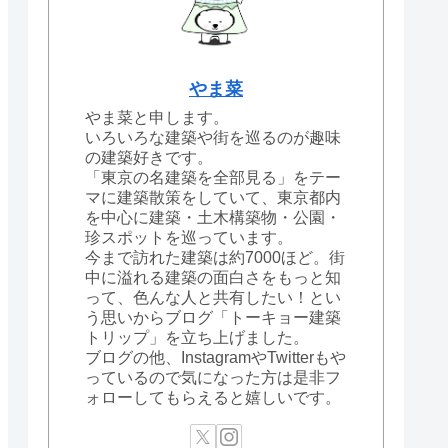
やま菜
やま菜と申します。
いろいろな建築や街を巡るのが趣味
の建築好きです。
「東京の名建築を全部見る」をテー
マに建築散策をしていて、東京都内
を中心に建築・土木構築物・公園・
珍スポットを巡っています。
今まで訪れた建築は約7000ほど。街
中に溢れる建築の面白さをもっと知
って、色んな人と共有したい！とい
う思いからブログ「トーキョー建築
トリップ」を立ち上げました。
ブログの他、InstagramやTwitterもや
っているので気になった方は是非フ
ォローしてもらえると嬉しいです。