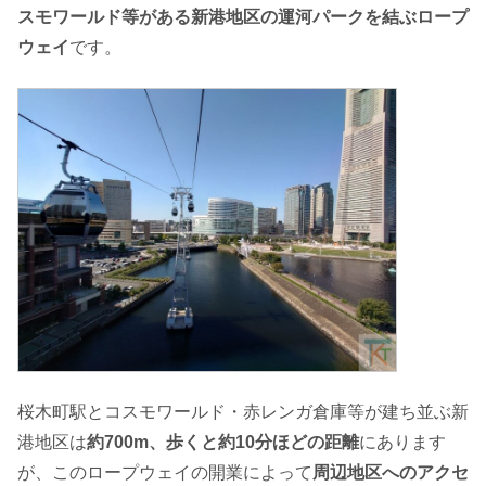
スモワールド等がある新港地区の運河パークを結ぶロープ
ウェイ
です。
桜木町駅とコスモワールド・赤レンガ倉庫等が建ち並ぶ新
港地区は
約700m、歩くと約10分ほどの距離
にあります
が、このロープウェイの開業によって
周辺地区へのアクセ