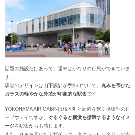
話題の施設だけあって、週末はかなりの行列ができていま
す。
駅舎のデザインは山下設計が手掛けていて、
丸みを帯びた
ガラスの軽やかな外装が印象的な駅舎
です。
YOKOHAMA AIR CABINは桜木町と新港を繋ぐ循環型のロ
ープウェイですが、
ぐるぐると横浜を循環するようなイメ
ージ
を駅舎からも感じます。
また、丸みを帯びたデザインは、タクシーロータリーのあ