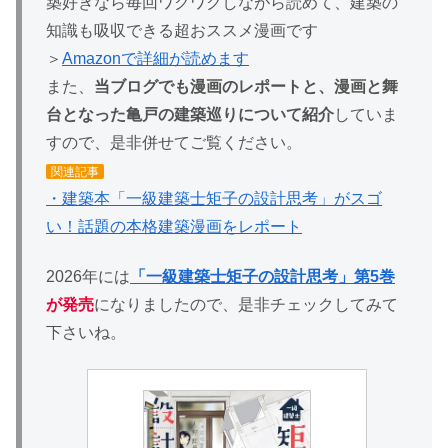
築好きなら毎回ワクワクしながら読めて、建築の
知識も吸収できる超おススメ漫画です
＞
Amazonで詳細が読めます
また、
当ブログでも漫画のレポートと、漫画と舞
台となった亀戸の建築巡りについて紹介
していま
すので、是非併せてご覧ください。
関連記事
・建築本「一級建築士矩子の設計思考」がスゴ
い！話題の本格建築漫画をレポート
2026年には
「一級建築士矩子の設計思考」第5巻
が発売
になりましたので、是非チェックしてみて
下さいね。