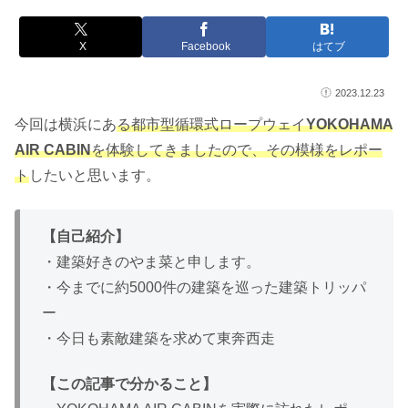
X
Facebook
はてブ
2023.12.23
今回は横浜にあ
る都市型循環式ロープウェイ
YOKOHAMA
AIR CABIN
を体験してきましたので、その模様をレポー
ト
したいと思います。
【自己紹介】
・建築好きのやま菜と申します。
・今までに約5000件の建築を巡った建築トリッパ
ー
・今日も素敵建築を求めて東奔西走
【この記事で分かること】