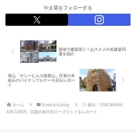
やま菜をフォローする
築地で建築巡り！おススメの名建築15
選を紹介
青山「サニーヒルズ南青山」圧巻の木
組みのパイナップルケーキ店をレポー
ト
ホーム
Event＆Activity
横浜「YOKOHAMA
AIR CABIN」話題の都市型ロープウェイをレポート