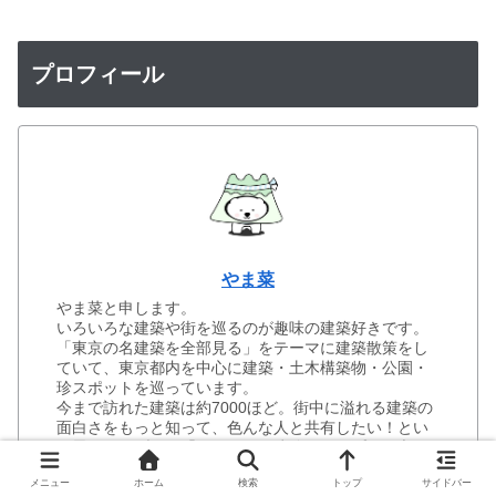
プロフィール
やま菜
やま菜と申します。
いろいろな建築や街を巡るのが趣味の建築好きです。
「東京の名建築を全部見る」をテーマに建築散策をし
ていて、東京都内を中心に建築・土木構築物・公園・
珍スポットを巡っています。
今まで訪れた建築は約7000ほど。街中に溢れる建築の
面白さをもっと知って、色んな人と共有したい！とい
う思いからブログ「トーキョー建築トリップ」を立ち
上げました。
メニュー
ホーム
検索
トップ
サイドバー
ブログの他、InstagramやTwitterもやっているので気に