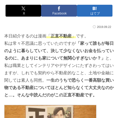
X
Facebook
はてブ
2019.09.22
本日紹介するのは漫画
「
正直不動産
」
です。
私は常々不思議に思っていたのですが
「家って誰もが毎日
のように暮らしていて、決して少なくないお金を払ってい
るのに、あまりにも家について無関心すぎないか？」
と。
私は職業としてインテリアやデザインにたずさわってはい
ますが、しれでも契約やら不動産的なこと、土地や金融に
関しては素人も同然。
一生のうちで恐らく一番高額な買い
物である不動産についてほとんど知らなくて大丈夫なのか
と…。そんな中読んだのがこの正直不動産です。