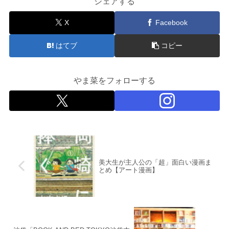
シェアする
X
Facebook
はてブ
コピー
やま菜をフォローする
美大生が主人公の「超」面白い漫画ま
とめ【アート漫画】