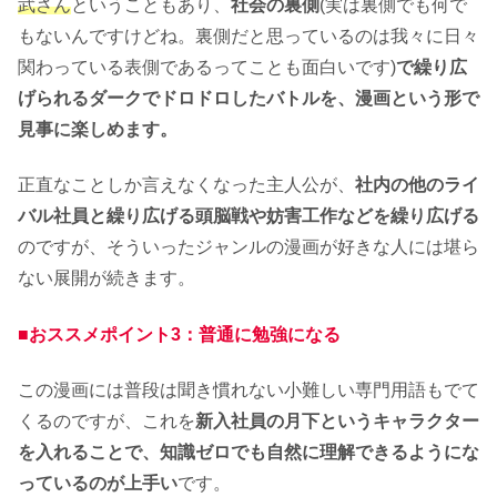
武さん
ということもあり、
社会の裏側
(実は裏側でも何で
もないんですけどね。裏側だと思っているのは我々に日々
関わっている表側であるってことも面白いです)
で繰り広
げられるダークでドロドロしたバトルを、漫画という形で
見事に楽しめます。
正直なことしか言えなくなった主人公が、
社内の他のライ
バル社員と繰り広げる頭脳戦や妨害工作などを繰り広げる
のですが、そういったジャンルの漫画が好きな人には堪ら
ない展開が続きます。
■おススメポイント3：普通に勉強になる
この漫画には普段は聞き慣れない小難しい専門用語もでて
くるのですが、これを
新入社員の月下というキャラクター
を入れることで、知識ゼロでも自然に理解できるようにな
っているのが上手い
です。