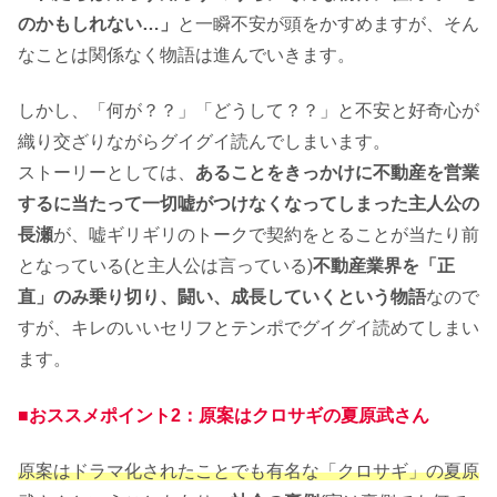
のかもしれない…」
と一瞬不安が頭をかすめますが、そん
なことは関係なく物語は進んでいきます。
しかし、「何が？？」「どうして？？」と不安と好奇心が
織り交ざりながらグイグイ読んでしまいます。
ストーリーとしては、
あることをきっかけに不動産を営業
するに当たって一切嘘がつけなくなってしまった主人公の
長瀬
が、嘘ギリギリのトークで契約をとることが当たり前
となっている(と主人公は言っている)
不動産業界を「正
直」のみ乗り切り、闘い、成長していくという物語
なので
すが、キレのいいセリフとテンポでグイグイ読めてしまい
ます。
■おススメポイント2：原案はクロサギの夏原武さん
原案はドラマ化されたことでも有名な「クロサギ」の夏原