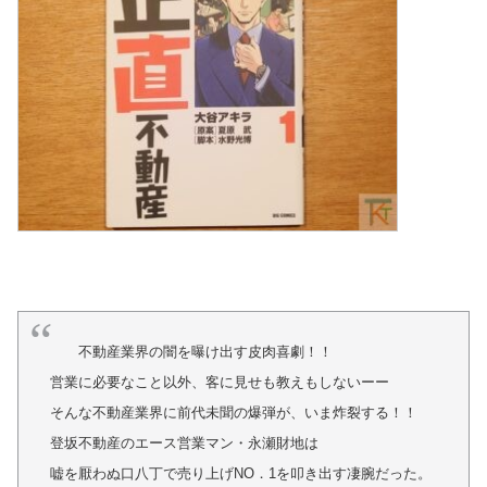
不動産業界の闇を曝け出す皮肉喜劇！！
営業に必要なこと以外、客に見せも教えもしないーー
そんな不動産業界に前代未聞の爆弾が、いま炸裂する！！
登坂不動産のエース営業マン・永瀬財地は
嘘を厭わぬ口八丁で売り上げNO．1を叩き出す凄腕だった。