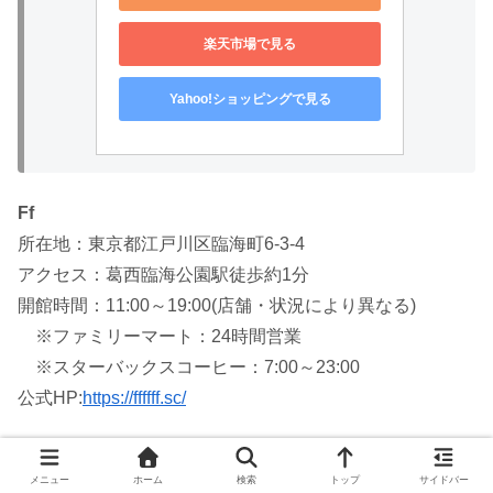
楽天市場で見る
Yahoo!ショッピングで見る
Ff
所在地：東京都江戸川区臨海町6-3-4
アクセス：葛西臨海公園駅徒歩約1分
開館時間：11:00～19:00(店舗・状況により異なる)
※ファミリーマート：24時間営業
※スターバックスコーヒー：7:00～23:00
公式HP:
https://ffffff.sc/
メニュー
ホーム
検索
トップ
サイドバー
建築学ランキング