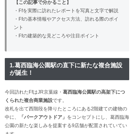
【この記事で分かること】
・Ffを実際に訪れたレポートを写真と文字で解説
・Ffの基本情報やアクセス方法、訪れる際のポイ
ント
・Ffの建築的な見どころや注目ポイント
1.葛西臨海公園駅の直下に新たな複合施設
が誕生！
今回訪れたFfはJR京葉線・
葛西臨海公園駅の高架下につ
くられた複合商業施設
です。
改札を出て西階段を降りたところにある2階建ての建物の
中に、
「パークアウトドア」
をコンセプトにし、葛西臨海
公園の新たな楽しみを提案する9店舗が配置されていてい
ます。