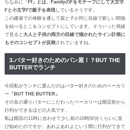
ちなみに
「Ff」とは、FamilyのFをモチーフにして大文字
Fと小文字fで親子を表現
しているそうです。
この建築での体験を通して親と子が同じ目線で新しい関係
を結べるとこをコンセプトにしています。そういった視線
で見ると
大人と子供の両方の目線で描かれたサイン計画に
もそのコンセプトが反映
されていますね。
3.バター好きのためのパン屋！？BUT THE
BUTTERでランチ
今回私がランチに選んだのはバター好きのためのベーカリ
ー
「BUT THE BUTTER」
その名の通りバターにこだわったベーカリーは開店前から
行列ができるほどの人気です。
私は開店の11時に合わせて少し前の10時50分くらいに並
び始めたのですが、あれよあれよという間に行列ができて