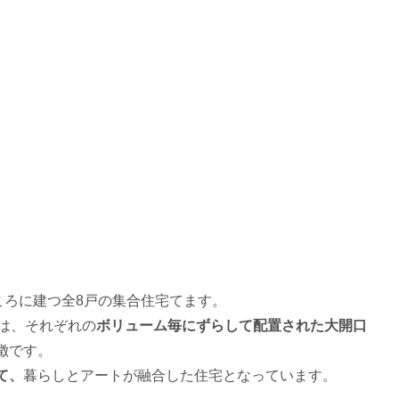
ころに建つ全8戸の集合住宅てます。
は、それぞれの
ボリューム毎にずらして配置された大開口
徴です。
て、
暮らしとアートが融合した住宅となっています。