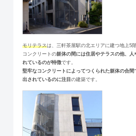
モリテラス
は、三軒茶屋駅の北エリアに建つ地上5階
コンクリートの
躯体の間には住居やテラスの他、人
れているのが特徴
です。
堅牢なコンクリートによってつくられた躯体の合間
出されているのに注目
の建築です。