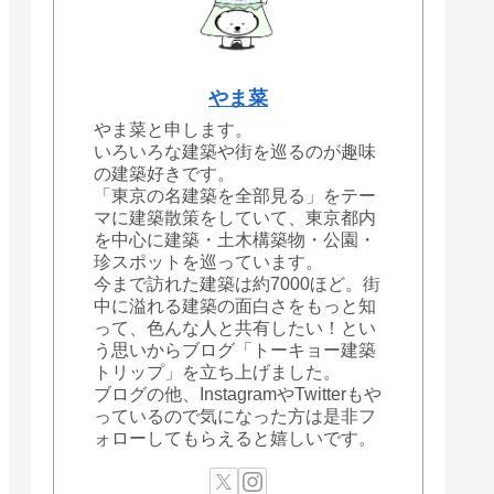
やま菜
やま菜と申します。
いろいろな建築や街を巡るのが趣味
の建築好きです。
「東京の名建築を全部見る」をテー
マに建築散策をしていて、東京都内
を中心に建築・土木構築物・公園・
珍スポットを巡っています。
今まで訪れた建築は約7000ほど。街
中に溢れる建築の面白さをもっと知
って、色んな人と共有したい！とい
う思いからブログ「トーキョー建築
トリップ」を立ち上げました。
ブログの他、InstagramやTwitterもや
っているので気になった方は是非フ
ォローしてもらえると嬉しいです。