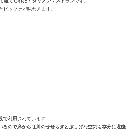
て建てられたイタリアンレストラン
です。
タとピッツァが味わえます。
役で利用
されています。
いるので席からは川のせせらぎと涼しげな空気も存分に堪能