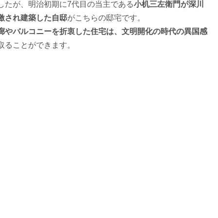
したが、明治初期に7代目の当主である
小机三左衛門が深川
激され建築した自邸
がこちらの邸宅です。
廊やバルコニーを折衷した住宅は、文明開化の時代の異国感
取ることができます。