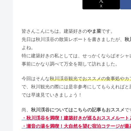
X
皆さんこんにちは。建築好きの
やま菜
です。
先日は秋川渓谷の散策レポートを書きましたが、
秋
よね。
特に建築好きの私としては、せっかくならばオシャ
事前にかなり調べて万全を期して訪れました。
今回はそんな
秋川渓谷観光でおススメの食事処やカ
で、秋川観光の際には是非参考にしてもらえればと
では早速見ていきましょう！
尚、
秋川渓谷についてはこちらの記事もおススメ
で
・秋川渓谷を満喫！建築好きが巡るおススメルート
・瀬音の湯を満喫！大自然を望む宿泊コテージが最