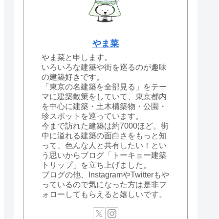
やま菜
やま菜と申します。
いろいろな建築や街を巡るのが趣味
の建築好きです。
「東京の名建築を全部見る」をテー
マに建築散策をしていて、東京都内
を中心に建築・土木構築物・公園・
珍スポットを巡っています。
今まで訪れた建築は約7000ほど。街
中に溢れる建築の面白さをもっと知
って、色んな人と共有したい！とい
う思いからブログ「トーキョー建築
トリップ」を立ち上げました。
ブログの他、InstagramやTwitterもや
っているので気になった方は是非フ
ォローしてもらえると嬉しいです。