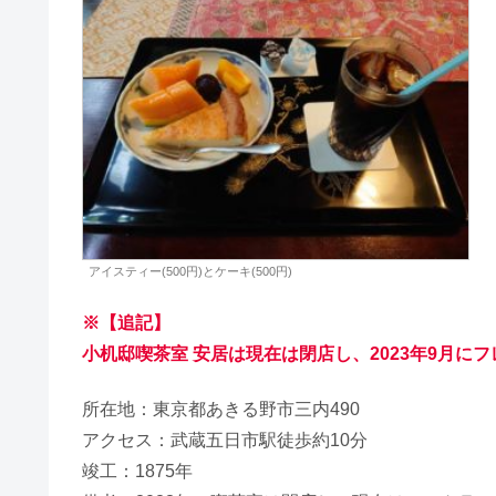
アイスティー(500円)とケーキ(500円)
※【追記】
小机邸喫茶室 安居は現在は閉店し、2023年9月にフレ
所在地：東京都あきる野市三内490
アクセス：武蔵五日市駅徒歩約10分
竣工：1875年