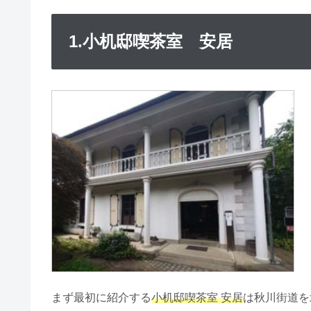
1.小机邸喫茶室 安居
まず最初に紹介する
小机邸喫茶室 安居
は秋川街道を