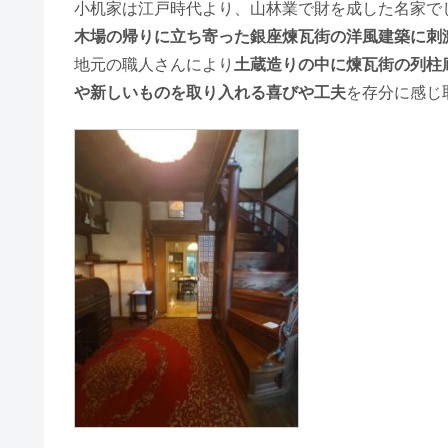
小机家は江戸時代より、山林業で財を成した名家で
木場の帰りに立ち寄った銀座煉瓦街の洋風建築に刺
地元の職人さんにより
土蔵造りの中に煉瓦街の列柱
や新しいものを取り入れる喜びや工夫
を存分に感じ