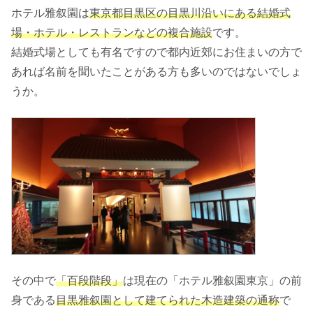
ホテル雅叙園は
東京都目黒区の目黒川沿いにある結婚式
場・ホテル・レストランなどの複合施設
です。
結婚式場としても有名ですので都内近郊にお住まいの方で
あれば名前を聞いたことがある方も多いのではないでしょ
うか。
その中で
「百段階段」
は現在の「ホテル雅叙園東京」の前
身である
目黒雅叙園として建てられた木造建築の通称
で