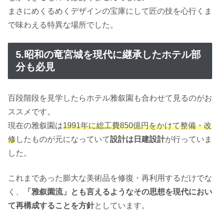
まさにめくるめくデザインの宝庫にして匠の技を心行くま
で味わえる特異な場所でした。
5.昭和の竜宮城を現代に継承したホテル部
分も必見
百段階段を見学したらホテル雅叙園も合わせて見るのがお
ススメです。
現在の雅叙園は
1991年に総工費850億円をかけて整備・改
修
したものが元になっていて
設計は日建設計
が行っていま
した。
これまであった膨大な美術品を修復・再利用するだけでな
く、
「雅叙園流」とも言えるようなその思想を現代におい
て再構成することを方針
としています。