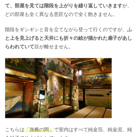
て、部屋を見ては階段を上がりを繰り返していきます
が、
どの部屋も全く異なる意匠なので全く飽きません。
階段をギシギシと音を立てながら登って行くのですが、
ふ
と上を見上げると天井にも折々の絵が描かれた扇子があし
らわれていて
目が離せません。
こちらは
「漁樵の間」
で室内はすべて純金箔、純金泥、純