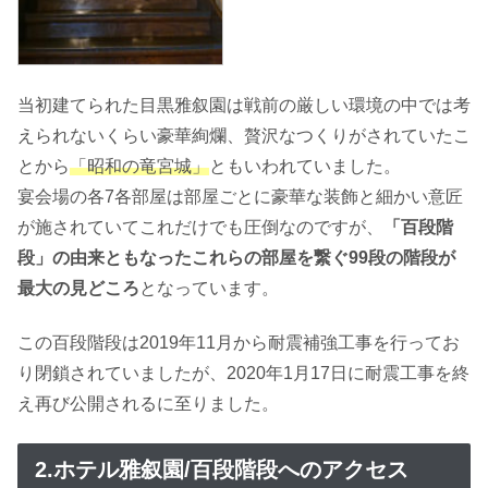
当初建てられた目黒雅叙園は戦前の厳しい環境の中では考
えられないくらい豪華絢爛、贅沢なつくりがされていたこ
とから
「昭和の竜宮城」
ともいわれていました。
宴会場の各7各部屋は部屋ごとに豪華な装飾と細かい意匠
が施されていてこれだけでも圧倒なのですが、
「百段階
段」の由来ともなった
これらの部屋を繋ぐ99段の階段が
最大の見どころ
となっています。
この百段階段は2019年11月から耐震補強工事を行ってお
り閉鎖されていましたが、2020年1月17日に耐震工事を終
え再び公開されるに至りました。
2.ホテル雅叙園/百段階段へのアクセス