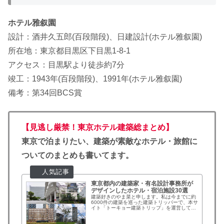
ホテル雅叙園
設計：酒井久五郎(百段階段)、日建設計(ホテル雅叙園)
所在地：東京都目黒区下目黒1-8-1
アクセス：目黒駅より徒歩約7分
竣工：1943年(百段階段)、1991年(ホテル雅叙園)
備考：第34回BCS賞
【見逃し厳禁！東京ホテル建築総まとめ】
東京で泊まりたい、建築が素敵なホテル・旅館に
ついてのまとめも書いてます。
東京都内の建築家・有名設計事務所が
デザインしたホテル・宿泊施設30選
建築好きのやま菜と申します。私は今までに約
6000件の建築を巡った建築トリッパーで、本サ
イト「トーキョー建築トリップ」を運営してい
ます。普段は私が訪れた建築のレポートやまと
めをしていますが、最近は「東京に建築を見に