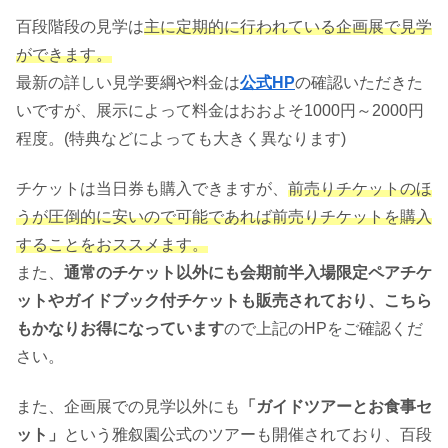
百段階段の見学は
主に定期的に行われている企画展で見学
ができます。
最新の詳しい見学要綱や料金は
公式HP
の確認いただきた
いですが、展示によって料金はおおよそ1000円～2000円
程度。(特典などによっても大きく異なります)
チケットは当日券も購入できますが、
前売りチケットのほ
うが圧倒的に安いので可能であれば前売りチケットを購入
することをおススメます。
また、
通常のチケット以外にも会期前半入場限定ペアチケ
ットやガイドブック付チケットも販売されており、こちら
もかなりお得になっています
ので上記のHPをご確認くだ
さい。
また、企画展での見学以外にも
「ガイドツアーとお食事セ
ット」
という雅叙園公式のツアーも開催されており、百段