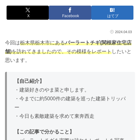
X
Facebook
はてブ
2024.04.03
今回は
栃木県栃木市にある
パーラートチギ(関根家住宅店
舗)
を訪れてきましたので、その模様をレポート
したいと
思います。
【自己紹介】
・建築好きのやま菜と申します。
・今までに約5000件の建築を巡った建築トリッパ
ー
・今日も素敵建築を求めて東奔西走
【この記事で分かること】