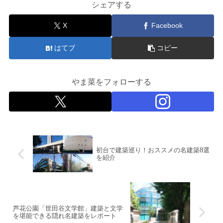
シェアする
X
Facebook
はてブ
コピー
やま菜をフォローする
初台で建築巡り！おススメの名建築8選
を紹介
芦花公園「世田谷文学館」建築と文学
を堪能できる隠れ名建築をレポート