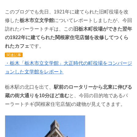
このブログでも先日、1921年に建てられた旧町役場を改
修した
栃木市立文学館
についてレポートしましたが、今回
訪れたパーラートチギは、この
旧栃木町役場ができた翌年
の1922年に建てられた関根家住宅店舗を改修してつくら
れたカフェ
です。
関連記事
・栃木「栃木市立文学館」大正時代の町役場をコンバージ
ョンした文学館をレポート
栃木駅の北口を出て、
駅前のロータリーから北東に伸びる
蔵の街大通りを10分ほど進む
と、今回の目的地であるパ
ーラートチギ(関根家住宅店舗)の建物が見えてきます。