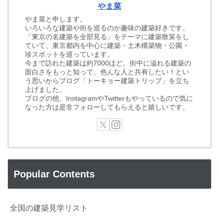
やま菜
やま菜と申します。
いろいろな建築や街を巡るのが趣味の建築好きです。
「東京の名建築を全部見る」をテーマに建築散策をし
ていて、東京都内を中心に建築・土木構築物・公園・
珍スポットを巡っています。
今まで訪れた建築は約7000ほど。街中に溢れる建築の
面白さをもっと知って、色んな人と共有したい！とい
う思いからブログ「トーキョー建築トリップ」を立ち
上げました。
ブログの他、InstagramやTwitterもやっているので気に
なった方は是非フォローしてもらえると嬉しいです。
Popular Contents
全国の建築見学リスト