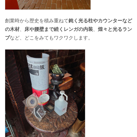
創業時から歴史を積み重ねて
鈍く光る柱やカウンターなど
の木材
、
床や腰壁まで続くレンガの内装
、
煌々と光るラン
プ
など、どこをみてもワクワクします。