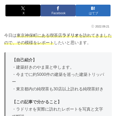
X
Facebook
はてブ
2022.09.21
今日は
東京神保町にある喫茶店
ラドリオ
を訪れてきました
ので、その模様をレポート
したいと思います。
【自己紹介】
・建築好きのやま菜と申します。
・今までに約5000件の建築を巡った建築トリッパ
ー
・東京都内の純喫茶も30店以上訪れる純喫茶好き
【この記事で分かること】
・ラドリオを実際に訪れたレポートを写真と文字