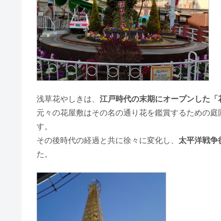
浅草花やしきは、
江戸時代の末期にオープンした「
元々の花屋敷はその名の通り花を鑑賞するための庭
す。
その後時代の経過と共に徐々に変化し、
太平洋戦争
た。