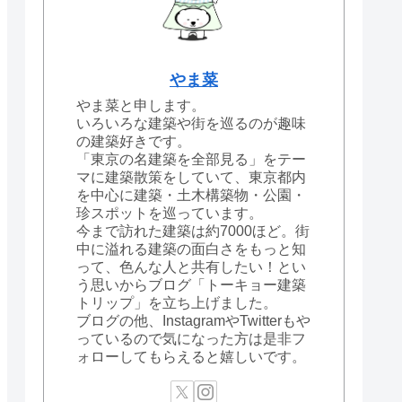
やま菜
やま菜と申します。
いろいろな建築や街を巡るのが趣味
の建築好きです。
「東京の名建築を全部見る」をテー
マに建築散策をしていて、東京都内
を中心に建築・土木構築物・公園・
珍スポットを巡っています。
今まで訪れた建築は約7000ほど。街
中に溢れる建築の面白さをもっと知
って、色んな人と共有したい！とい
う思いからブログ「トーキョー建築
トリップ」を立ち上げました。
ブログの他、InstagramやTwitterもや
っているので気になった方は是非フ
ォローしてもらえると嬉しいです。