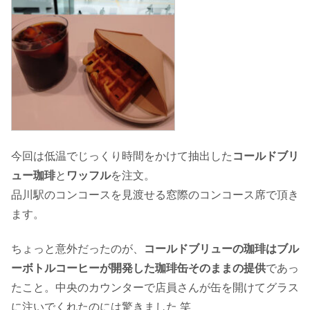
今回は低温でじっくり時間をかけて抽出した
コールドブリ
ュー珈琲
と
ワッフル
を注文。
品川駅のコンコースを見渡せる窓際のコンコース席で頂き
ます。
ちょっと意外だったのが、
コールドブリューの珈琲はブル
ーボトルコーヒーが開発した珈琲缶そのままの提供
であっ
たこと。中央のカウンターで店員さんが缶を開けてグラス
に注いでくれたのには驚きました 笑