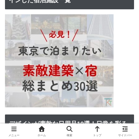
インした宿泊施設一覧
デザインが素敵な日用品10選！日常を彩る
おススメのアイテムを紹介
メニュー
ホーム
検索
トップ
サイドバー