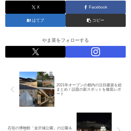
X
Facebook
はてブ
コピー
やま菜をフォローする
2021年オープンの都内の注目建築を総
まとめ！話題の新スポットを徹底レポ
ート
石垣の博物館「金沢城公園」の公園＆