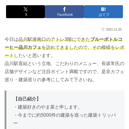
X
Facebook
はてブ
2021.11.20
今日は
品川駅港南口のアトレ3階にできた
ブルーボトルコ
ーヒー品川カフェ
を訪れてきましたので、その模様をレポ
ート
したいと思います。
品川駅直結という立地、こだわりのメニュー、長坂常氏の
店舗デザインなど注目ポイント満載ですので、是非カフェ
巡り・建築巡りの参考にしてみて下さいね。
【自己紹介】
・建築好きのやま菜と申します。
・今までに約5000件の建築を巡った建築トリッパ
ー