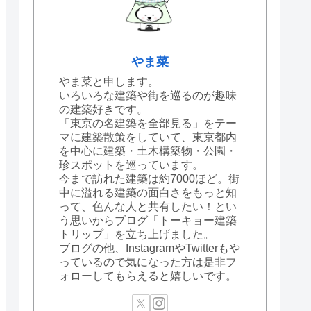
やま菜
やま菜と申します。
いろいろな建築や街を巡るのが趣味
の建築好きです。
「東京の名建築を全部見る」をテー
マに建築散策をしていて、東京都内
を中心に建築・土木構築物・公園・
珍スポットを巡っています。
今まで訪れた建築は約7000ほど。街
中に溢れる建築の面白さをもっと知
って、色んな人と共有したい！とい
う思いからブログ「トーキョー建築
トリップ」を立ち上げました。
ブログの他、InstagramやTwitterもや
っているので気になった方は是非フ
ォローしてもらえると嬉しいです。