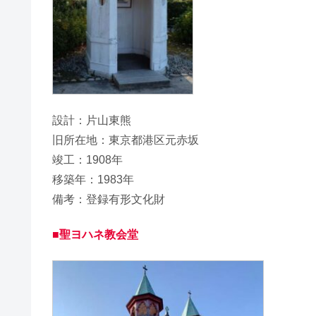
設計：片山東熊
旧所在地：東京都港区元赤坂
竣工：1908年
移築年：1983年
備考：登録有形文化財
■聖ヨハネ教会堂