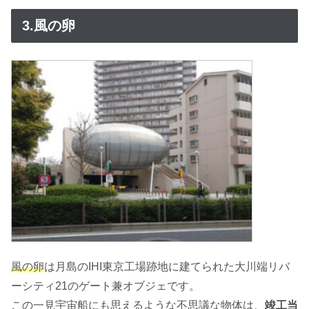
3.風の卵
風の卵
は月島のIHI東京工場跡地に建てられた大川端リバ
ーシティ21のゲート兼オブジェです。
この一見宇宙船にも思えるような不思議な物体は、
竣工当