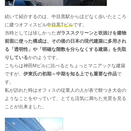
続いて紹介するのは、中目黒駅からほどなく歩いたところ
に建つオフィスビル
中目黒Tビル
です。
当時としては珍しかった
ガラススクリーンと吹抜けを建物
前面に使った構成は、その後の日本の現代建築に多用され
る「透明性」や「明確な階数を分らなくする建築」を先取
りしている
かのようです。
こちらは神田Mビルに比べるとちょっとマニアックな建築
ですが、
伊東氏の初期～中期を知る上でも重要な作品
で
す。
私が訪れた時はオフィスの従業人の人が表で餅つき大会の
ようなことをやっていて、とても活気に満ちた光景を見る
ことが出来ました。