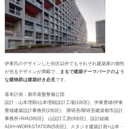
伊東氏のデザインした街区以外でもそれぞれ建築家の個性
が光るデザインが満載で、
まるで建築テーマパークのよう
な建物群は建築好き必見
です。
基本計画：都市基盤整備公団
設計：山本理顕/山本理顕設計工場(1街区)、伊東豊雄/伊東
豊雄建築設計事務所(2街区)、 隈研吾/隈研吾建築都市設計
事務所+RIA(3街区)、山設計工房(4街区)、設計組織
ADH+WORKSTATION(5街区)、スタジオ建築計画+山本・