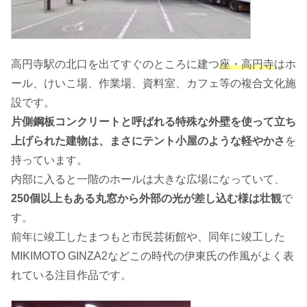
高円寺駅の北口を出てすぐのところに建つ
座・高円寺
はホ
ール、けいこ場、作業場、資料室、カフェ等の複合文化施
設です。
片側鋼板コンクリートと呼ばれる特殊な外壁を使って立ち
上げられた建物は、まさにテント小屋のような軽やかさ
を
持っています。
内部に入ると一階のホールは大きな広場になっていて、
250個以上もある丸窓から外部の光が差し込む様は壮観
で
す。
前年に竣工したまつもと市民芸術館や、同年に竣工した
MIKIMOTO GINZA2などこの時代の伊東氏の作風がよく表
れている注目作品です。