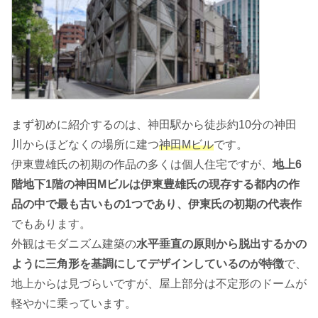
まず初めに紹介するのは、神田駅から徒歩約10分の神田
川からほどなくの場所に建つ
神田Mビル
です。
伊東豊雄氏の初期の作品の多くは個人住宅ですが、
地上6
階地下1階の神田Mビルは伊東豊雄氏の現存する都内の作
品の中で最も古いもの1つであり、伊東氏の初期の代表作
でもあります。
外観はモダニズム建築の
水平垂直の原則から脱出するかの
ように三角形を基調にしてデザインしているのが特徴
で、
地上からは見づらいですが、屋上部分は不定形のドームが
軽やかに乗っています。