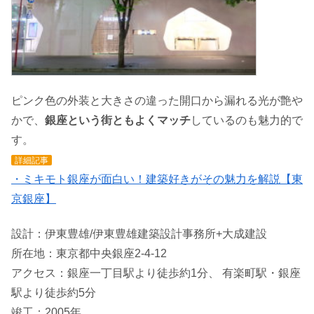
ピンク色の外装と大きさの違った開口から漏れる光が艶や
かで、
銀座という街ともよくマッチ
しているのも魅力的で
す。
詳細記事
・ミキモト銀座が面白い！建築好きがその魅力を解説【東
京銀座】
設計：伊東豊雄/伊東豊雄建築設計事務所+大成建設
所在地：東京都中央銀座2-4-12
アクセス：銀座一丁目駅より徒歩約1分、 有楽町駅・銀座
駅より徒歩約5分
竣工：2005年