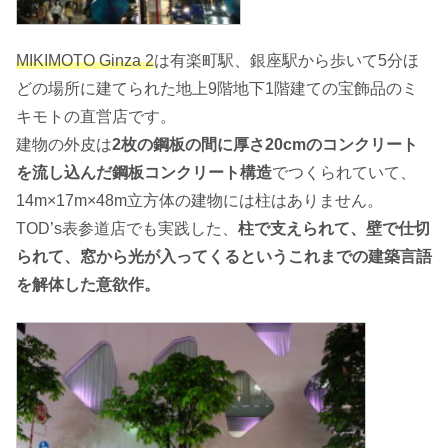
MIKIMOTO Ginza 2
は有楽町駅、銀座駅から歩いて5分ほ
どの場所に建てられた地上9階地下1階建ての宝飾品のミ
キモトの直営店です。
建物の外皮は
2枚の鋼板の間に厚さ20cmのコンクリート
を流し込んだ鋼板コンクリート構造
でつくられていて、
14m×17m×48m立方体の建物には柱はありません。
TOD’s表参道店でも実践した、
柱で支えられて、壁で仕切
られて、窓から光が入ってくるというこれまでの建築言語
を解体した意欲作。