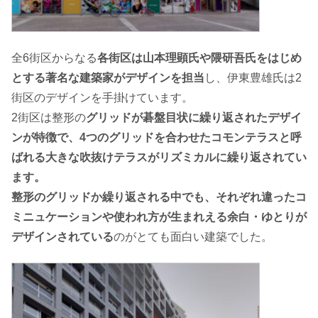
全6街区からなる
各街区は山本理顕氏や隈研吾氏をはじめ
とする著名な建築家がデザインを担当
し、伊東豊雄氏は2
街区のデザインを手掛けています。
2街区は整形の
グリッドが碁盤目状に繰り返されたデザイ
ンが特徴で、4つのグリッドを合わせたコモンテラスと呼
ばれる大きな吹抜けテラスがリズミカルに繰り返されてい
ます。
整形のグリッドか繰り返される中でも、それぞれ違ったコ
ミニュケーションや使われ方が生まれえる余白・ゆとりが
デザインされている
のがとても面白い建築でした。