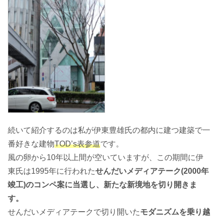
続いて紹介するのは私が伊東豊雄氏の都内に建つ建築で一
番好きな建物
TOD’s表参道
です。
風の卵から10年以上間が空いていますが、この期間に伊
東氏は1995年に行われた
せんだいメディアテーク(2000年
竣工)のコンペ案に当選し、新たな新境地を切り開きま
す。
せんだいメディアテークで切り開いた
モダニズムを乗り越