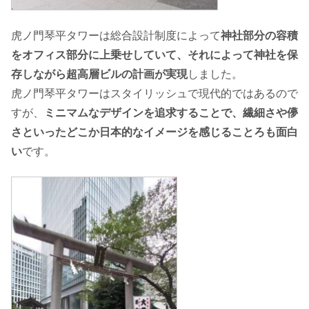
虎ノ門琴平タワーは総合設計制度によって
神社部分の容積
をオフィス部分に上乗せしていて、それによって神社を保
存しながら超高層ビルの計画が実現
しました。
虎ノ門琴平タワーはスタイリッシュで現代的ではあるので
すが、
ミニマムなデザインを追求することで、繊細さや儚
さといったどこか日本的なイメージを感じることろも面白
い
です。