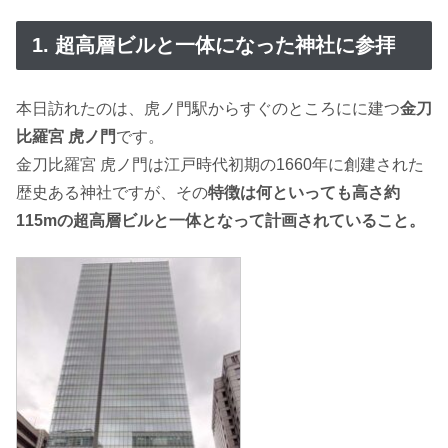
1. 超高層ビルと一体になった神社に参拝
本日訪れたのは、虎ノ門駅からすぐのところにに建つ
金刀
比羅宮 虎ノ門
です。
金刀比羅宮 虎ノ門は江戸時代初期の1660年に創建された
歴史ある神社ですが、その
特徴は何といっても高さ約
115mの超高層ビルと一体となって計画されていること。