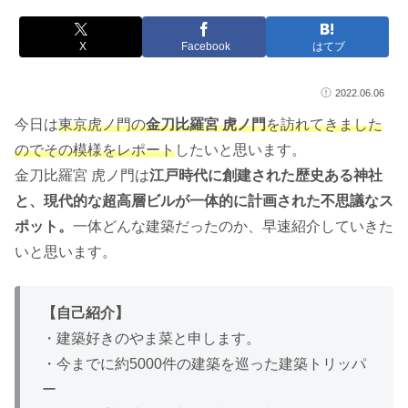
X
Facebook
はてブ
2022.06.06
今日は
東京虎ノ門の
金刀比羅宮 虎ノ門
を訪れてきました
のでその模様をレポート
したいと思います。
金刀比羅宮 虎ノ門は
江戸時代に創建された歴史ある神社
と、現代的な超高層ビルが一体的に計画された不思議なス
ポット。
一体どんな建築だったのか、早速紹介していきた
いと思います。
【自己紹介】
・建築好きのやま菜と申します。
・今までに約5000件の建築を巡った建築トリッパ
ー