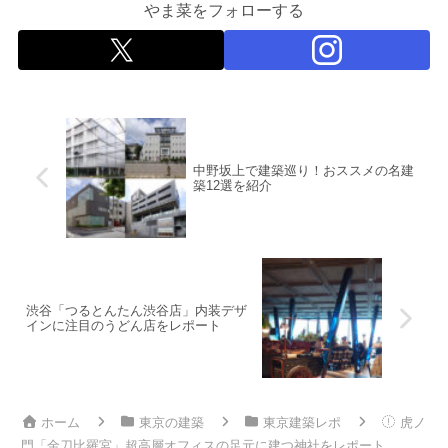
やま菜をフォローする
中野坂上で建築巡り！おススメの名建
築12選を紹介
渋谷「つるとんたん渋谷店」内装デザ
インに注目のうどん店をレポート
ホーム
東京の建築
東京建築レポ
虎ノ
門「金刀比羅宮」超高層オフィスの足元に建つ神社をレポート