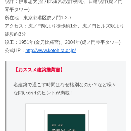
設計：伊東忠太(金刀比羅宮/設計校閲)、日建設計(虎ノ門
琴平タワー)
所在地：東京都港区虎ノ門1-2-7
アクセス：虎ノ門駅より徒歩約1分、虎ノ門ヒルズ駅より
徒歩約3分
竣工：1951年(金刀比羅宮)、2004年(虎ノ門琴平タワー)
公式HP：
http://www.kotohira.or.jp/
【おススメ建築推薦書】
名建築で過ごす時間はなぜ格別なのか？など様々
な問いかけのヒントが満載！