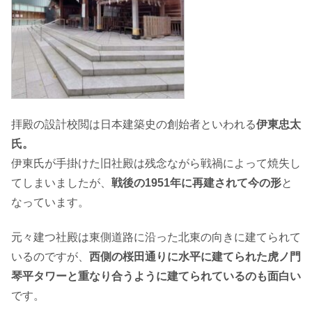
拝殿の設計校閲は日本建築史の創始者といわれる
伊東忠太
氏。
伊東氏が手掛けた旧社殿は残念ながら戦禍によって焼失し
てしまいましたが、
戦後の1951年に再建されて今の形
と
なっています。
元々建つ社殿は東側道路に沿った北東の向きに建てられて
いるのですが、
西側の桜田通りに水平に建てられた虎ノ門
琴平タワーと重なり合うように建てられているのも面白い
です。