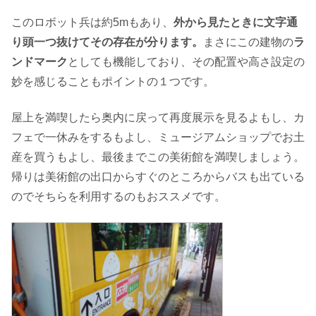
このロボット兵は約5mもあり、
外から見たときに文字通
り頭一つ抜けてその存在が分ります。
まさにこの建物の
ラ
ンドマーク
としても機能しており、その配置や高さ設定の
妙を感じることもポイントの１つです。
屋上を満喫したら奥内に戻って再度展示を見るよもし、カ
フェで一休みをするもよし、ミュージアムショップでお土
産を買うもよし、最後までこの美術館を満喫しましょう。
帰りは美術館の出口からすぐのところからバスも出ている
のでそちらを利用するのもおススメです。