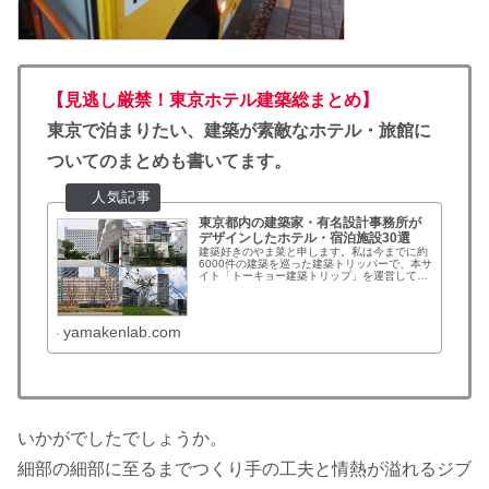
【見逃し厳禁！東京ホテル建築総まとめ】
東京で泊まりたい、建築が素敵なホテル・旅館に
ついてのまとめも書いてます。
東京都内の建築家・有名設計事務所が
デザインしたホテル・宿泊施設30選
建築好きのやま菜と申します。私は今までに約
6000件の建築を巡った建築トリッパーで、本サ
イト「トーキョー建築トリップ」を運営してい
ます。普段は私が訪れた建築のレポートやまと
めをしていますが、最近は「東京に建築を見に
行くときのおススメのホテル...
yamakenlab.com
いかがでしたでしょうか。
細部の細部に至るまでつくり手の工夫と情熱が溢れるジブ