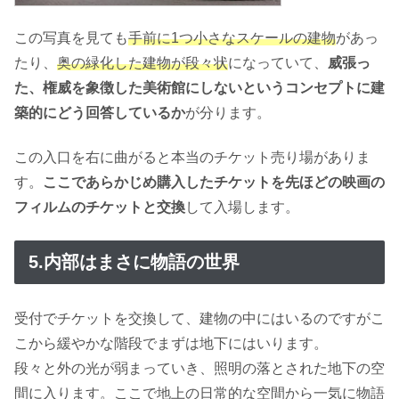
この写真を見ても
手前に1つ小さなスケールの建物
があっ
たり、
奥の緑化した建物が段々状
になっていて、
威張っ
た、権威を象徴した美術館にしないというコンセプトに建
築的にどう回答しているか
が分ります。
この入口を右に曲がると本当のチケット売り場がありま
す。
ここであらかじめ購入したチケットを先ほどの映画の
フィルムのチケットと交換
して入場します。
5.内部はまさに物語の世界
受付でチケットを交換して、建物の中にはいるのですがこ
こから緩やかな階段でまずは地下にはいります。
段々と外の光が弱まっていき、照明の落とされた地下の空
間に入ります。ここで地上の日常的な空間から一気に物語