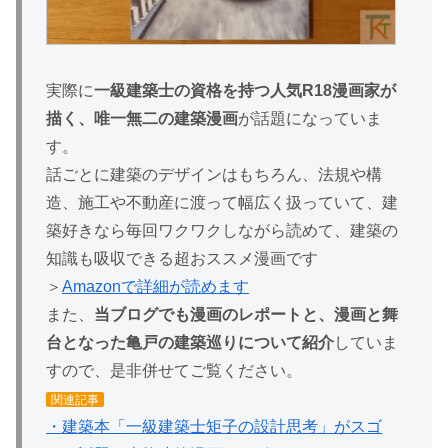
実際に
一級建築士の資格を持つ人気R18漫画家が
描く、唯一無二の建築漫画
が話題になっていま
す。
話ごとに建築のデザインはもちろん、法規や構
造、施工や不動産に渡って幅広く扱っていて、建
築好きなら毎回ワクワクしながら読めて、建築の
知識も吸収できる超おススメ漫画です
＞
Amazonで詳細が読めます
また、
当ブログでも漫画のレポートと、漫画と舞
台となった亀戸の建築巡りについて紹介
していま
すので、是非併せてご覧ください。
関連記事
・建築本「一級建築士矩子の設計思考」がスゴ