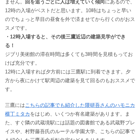
ません。
回を追うごとに人は増えていく傾向
にあるので、
12時の入場がベストだと思います。10時はちょっと早い
のでちょっと早目の昼食を外で済ませてから行くのがおス
スメです。
・12時入場すると、その後三鷹近辺の建築見学ができ
る！
ジブリ美術館の滞在時間は多くても3時間を見積もってお
けば充分です。
12時に入場すれば夕方前には三鷹駅に到着できます。夕
方から夜にかけて駅周辺の建築を見て回るのもおススメで
す。
三鷹には
こちらの記事でも紹介した隈研吾さんのハモニカ
横丁ミタカ
をはじめ、いくつか有名建築があります。ま
た、すぐ隣の武蔵境駅には話題の図書館である武蔵野プレ
イスや、村野藤吾氏のルーテル学園大学、こちらの記事で