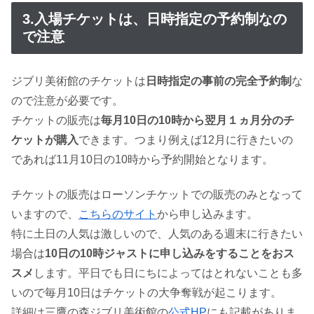
3.入場チケットは、日時指定の予約制なの
で注意
ジブリ美術館のチケットは
日時指定の事前の完全予約制
な
ので注意が必要です。
チケットの販売は
毎月10日の10時から翌月１ヵ月分のチ
ケットが購入
できます。つまり例えば12月に行きたいの
であれば11月10日の10時から予約開始となります。
チケットの販売はローソンチケットでの販売のみとなって
いますので、
こちらのサイト
から申し込みます。
特に土日の人気は激しいので、人気のある週末に行きたい
場合は
10日の10時ジャストに申し込みをすることをおス
スメ
します。平日でも日にちによってはとれないことも多
いので毎月10日はチケットの大争奪戦が起こります。
詳細は三鷹の森ジブリ美術館の
公式HP
にも記載がありま