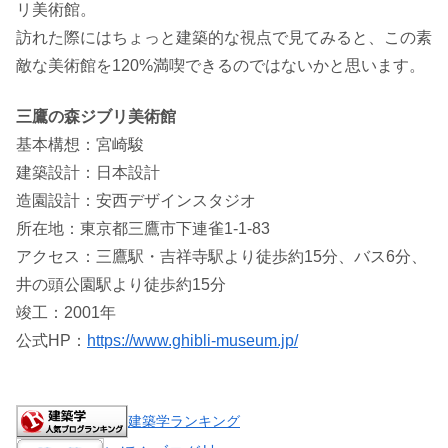
リ美術館。
訪れた際にはちょっと建築的な視点で見てみると、この素
敵な美術館を120%満喫できるのではないかと思います。
三鷹の森ジブリ美術館
基本構想：宮崎駿
建築設計：日本設計
造園設計：安西デザインスタジオ
所在地：東京都三鷹市下連雀1-1-83
アクセス：三鷹駅・吉祥寺駅より徒歩約15分、バス6分、
井の頭公園駅より徒歩約15分
竣工：2001年
公式HP：
https://www.ghibli-museum.jp/
建築学ランキング