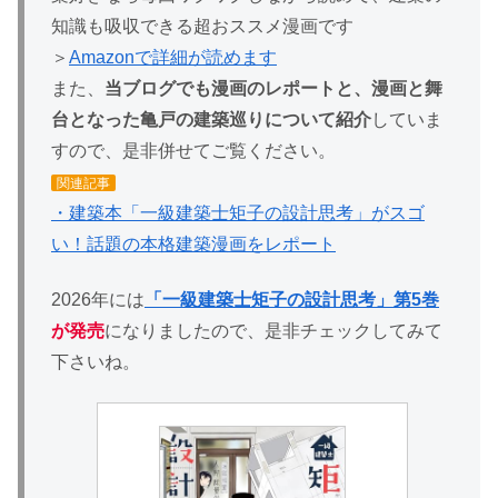
知識も吸収できる超おススメ漫画です
＞
Amazonで詳細が読めます
また、
当ブログでも漫画のレポートと、漫画と舞
台となった亀戸の建築巡りについて紹介
していま
すので、是非併せてご覧ください。
関連記事
・建築本「一級建築士矩子の設計思考」がスゴ
い！話題の本格建築漫画をレポート
2026年には
「一級建築士矩子の設計思考」第5巻
が発売
になりましたので、是非チェックしてみて
下さいね。