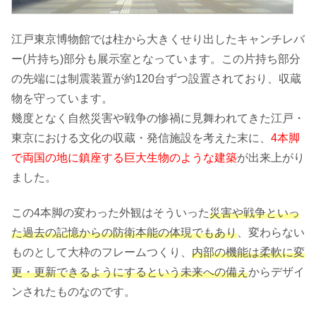
江戸東京博物館では柱から大きくせり出したキャンチレバ
ー(片持ち)部分も展示室となっています。この片持ち部分
の先端には制震装置が約120台ずつ設置されており、収蔵
物を守っています。
幾度となく自然災害や戦争の惨禍に見舞われてきた江戸・
東京における文化の収蔵・発信施設を考えた末に、
4本脚
で両国の地に鎮座する巨大生物のような建築
が出来上がり
ました。
この4本脚の変わった外観はそういった
災害や戦争といっ
た過去の記憶からの防衛本能の体現でもあり
、変わらない
ものとして大枠のフレームつくり、
内部の機能は柔軟に変
更・更新できるようにするという未来への備え
からデザイ
ンされたものなのです。