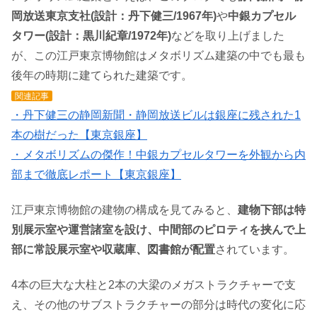
岡放送東京支社(設計：丹下健三
/
1967年
)
や
中銀カプセル
タワー(設計：黒川紀章/1972年)
などを取り上げました
が、この江戸東京博物館はメタボリズム建築の中でも最も
後年の時期に建てられた建築です。
関連記事
・丹下健三の静岡新聞・静岡放送ビルは銀座に残された1
本の樹だった【東京銀座】
・メタボリズムの傑作！中銀カプセルタワーを外観から内
部まで徹底レポート【東京銀座】
江戸東京博物館の建物の構成を見てみると、
建物下部は特
別展示室や運営諸室を設け、中間部のピロティを挟んで上
部に常設展示室や収蔵庫、図書館が配置
されています。
4本の巨大な大柱と2本の大梁のメガストラクチャーで支
え、その他のサブストラクチャーの部分は時代の変化に応