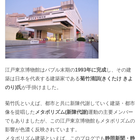
江戸東京博物館はバブル末期の
1993年に完成
し、その建
築は日本を代表する建築家である
菊竹清訓(きくたけ きよ
のり)氏
が手掛けました。
菊竹氏といえば、都市と共に新陳代謝していく建築・都市
像を提唱した
メタボリズム(新陳代謝)
運動の主要メンバー
でもありましたが、この江戸東京博物館もメタボリズムの
影響が色濃く反映されています。
メタボリズム建築といえば、このブログでも
静岡新聞・静