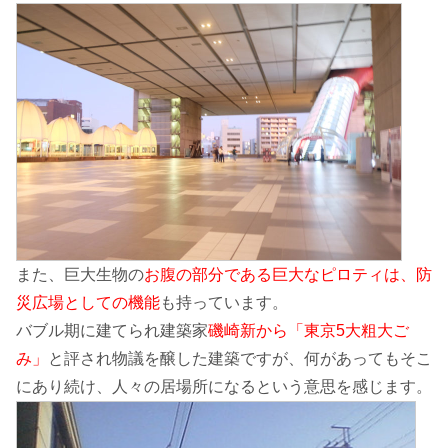
また、巨大生物の
お腹の部分である巨大なピロティは、防
災広場としての機能
も持っています。
バブル期に建てられ建築家
磯崎新から「東京5大粗大ご
み」
と評され物議を醸した建築ですが、何があってもそこ
にあり続け、人々の居場所になるという意思を感じます。