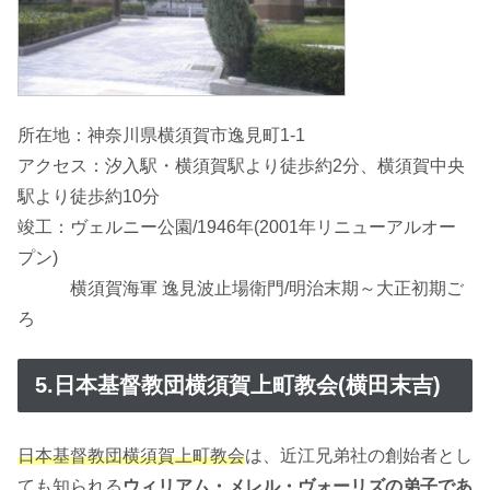
所在地：神奈川県横須賀市逸見町1-1
アクセス：汐入駅・横須賀駅より徒歩約2分、横須賀中央
駅より徒歩約10分
竣工：ヴェルニー公園/1946年(2001年リニューアルオー
プン)
横須賀海軍 逸見波止場衛門/明治末期～大正初期ご
ろ
5.日本基督教団横須賀上町教会(横田末吉)
日本基督教団横須賀上町教会
は、近江兄弟社の創始者とし
ても知られる
ウィリアム・メレル・ヴォーリズの弟子であ