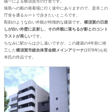
陽一による横須賀市の庁舎です。
猿島への船の発着場に行く途中にありますので、是非この
庁舎を通るルートで歩きたいところです。
彫刻のような白い外観が特徴的な建築です。
横須賀の日差
しが白い外壁に反射し、その外観に落ちるが影とのコント
ラストが美しい
です。
ちなみに駅からは少し遠いですが、この建築の4年前に竣
工した
横須賀市総合体育会館メインアリーナ
(1978年)も松
本氏の作品です。