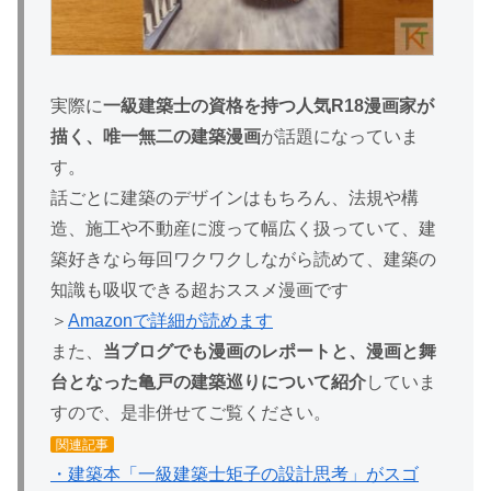
実際に
一級建築士の資格を持つ人気R18漫画家が
描く、唯一無二の建築漫画
が話題になっていま
す。
話ごとに建築のデザインはもちろん、法規や構
造、施工や不動産に渡って幅広く扱っていて、建
築好きなら毎回ワクワクしながら読めて、建築の
知識も吸収できる超おススメ漫画です
＞
Amazonで詳細が読めます
また、
当ブログでも漫画のレポートと、漫画と舞
台となった亀戸の建築巡りについて紹介
していま
すので、是非併せてご覧ください。
関連記事
・建築本「一級建築士矩子の設計思考」がスゴ