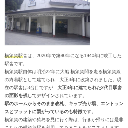
横須賀駅
舎は、2020年で築80年になる1940年に竣工した
駅舎です。
横須賀駅自体は明治22年に大船-横須賀間を走る横須賀線
の終着駅として建てられ、大正3年に改築されました。現
在の駅舎は3台目ですが、
大正3年に建てられた2代目駅舎
の面影を残してデザイン
されています。
駅のホームからそのまま改札、キップ売り場、エントラン
スとフラットに繋がっているのも特徴
です。
横須賀の建築や猿島を見に行く際は、行きか帰りには是非
こちらの横須賀駅を利用してみることをおススメします。