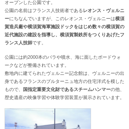
オープンした公園です。
公園の名前はフランス人技術者である
レオンス・ヴェルニ
ー
にちなんでいますが、このレオンス・ヴェルニーは
横須
賀造兵廠や横須賀海軍施設ドックをはじめ数々の横須賀の
近代施設の建設を指導し、横須賀製鉄所をつくりあげたフ
ランス人技師
です。
公園には約2000本のバラや噴水、海に面したボードウォ
ークなどが整備されています。
敷地内に建てられたヴェルニー記念館は、ヴェルニーの出
身であるフランスのブルターニュ地方の住宅洋式を模した
もので、
国指定重要文化財であるスチームハンマー
の他、
歴史遺産の映像学習や体験学習装置が展示されています。