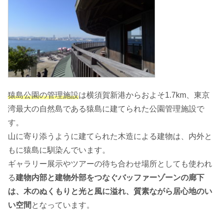
猿島公園の管理施設
は横須賀新港からおよそ1.7km、東京
湾最大の自然島である猿島に建てられた公園管理施設で
す。
山に寄り添うように建てられた木造による建物は、内外と
もに猿島に馴染んでいます。
ギャラリー展示やツアーの待ち合わせ場所としても使われ
る
建物内部と建物外部をつなぐバッファーゾーンの廊下
は、木のぬくもりと光と風に溢れ、質素ながら居心地のい
い空間
となっています。