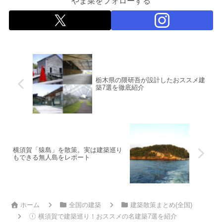
やま菜をフォローする
栃木県の隈研吾が設計したおススメ建
築7選を徹底紹介
横須賀「猿島」を散策。実は建築巡り
もできる無人島をレポート
ホーム
全国の建築
建築散策まとめ(全国)
横須賀で建築巡り！おススメの名建築7選を紹介