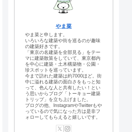
やま菜
やま菜と申します。
いろいろな建築や街を巡るのが趣味
の建築好きです。
「東京の名建築を全部見る」をテー
マに建築散策をしていて、東京都内
を中心に建築・土木構築物・公園・
珍スポットを巡っています。
今まで訪れた建築は約7000ほど。街
中に溢れる建築の面白さをもっと知
って、色んな人と共有したい！とい
う思いからブログ「トーキョー建築
トリップ」を立ち上げました。
ブログの他、InstagramやTwitterもや
っているので気になった方は是非フ
ォローしてもらえると嬉しいです。