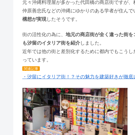
元々沖縄料理屋が多かった代田橋の商店街ですが、
仲原善忠氏などの沖縄にゆかりのある学者が住んで
構想が実現
したそうです。
街の活性化の為に、
地元の商店街が全く違った街を
も汐留のイタリア街を紹介
しました。
近年では他の街と差別化するために都内でもこうし
っています。
関連記事
・汐留にイタリア街！？その魅力を建築好きが徹底