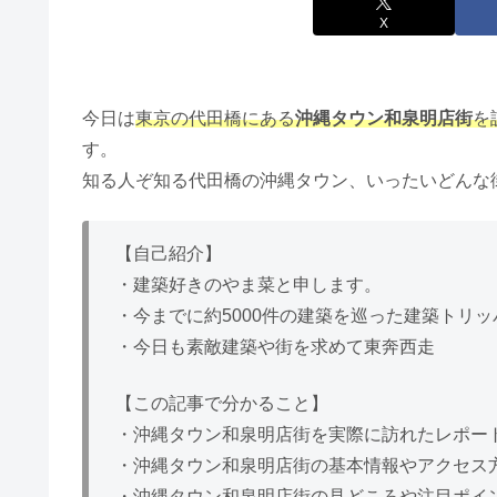
X
今日は
東京の代田橋にある
沖縄タウン和泉明店街
を
す。
知る人ぞ知る代田橋の沖縄タウン、いったいどんな
【自己紹介】
・建築好きのやま菜と申します。
・今までに約5000件の建築を巡った建築トリッ
・今日も素敵建築や街を求めて東奔西走
【この記事で分かること】
・沖縄タウン和泉明店街を実際に訪れたレポー
・沖縄タウン和泉明店街の基本情報やアクセス
・沖縄タウン和泉明店街の見どころや注目ポイ