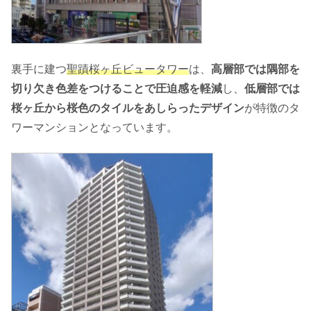
裏手に建つ
聖蹟桜ヶ丘ビュータワー
は、
高層部では隅部を
切り欠き色差をつけることで圧迫感を軽減
し、
低層部では
桜ヶ丘から桜色のタイルをあしらったデザイン
が特徴のタ
ワーマンションとなっています。