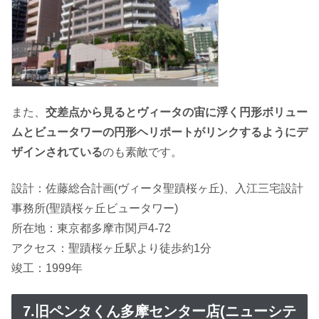
また、
交差点から見るとヴィータの宙に浮く円形ボリュー
ムとビュータワーの円形ヘリポートがリンクするようにデ
ザインされている
のも素敵です。
設計：佐藤総合計画(ヴィータ聖蹟桜ヶ丘)、入江三宅設計
事務所(聖蹟桜ヶ丘ビュータワー)
所在地：東京都多摩市関戸4-72
アクセス：聖蹟桜ヶ丘駅より徒歩約1分
竣工：1999年
7.旧ペンタくん多摩センター店(ニューシテ