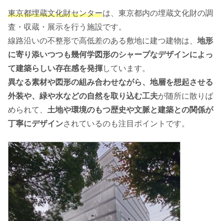
東京都埋蔵文化財センター
は、東京都内の埋蔵文化財の調
査・収蔵・展示を行う施設です。
線路沿いの不整形で高低差のある敷地に建つ建物は、
地形
に寄り添いつつも幾何学図形のシャープなデザインによっ
て建築らしい存在感を発揮
しています。
異なる素材や図形の組み合わせながら、地層を想起させる
外装や、緑や水などの自然を取り込む工夫
が随所に散りば
められて、
土地や環境のもつ歴史や文脈と建築との関係が
丁寧にデザイン
されているのも注目ポイントです。