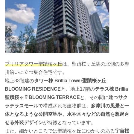
ブリリアタワー聖蹟桜ヶ丘
は、聖蹟桜ヶ丘駅の北側の多摩
川沿いに立つ集合住宅です。
地上33階建の
タワー棟 Brillia Tower聖蹟桜ヶ丘
BLOOMING RESIDENCE
と、地上17階の
テラス棟 Brillia
聖蹟桜ヶ丘BLOOMING TERRACE
と、その間に建つ
サク
ラテラスモール
で構成される建物群は、
多摩川の風景と一
体となるような公開空地や、水や木々などの自然を想起さ
せる外装デザイン
が特徴となっています。
また、細かいところでは聖蹟桜ヶ丘にゆかりのある
宇宙桜