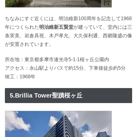
ちなみにすぐ近くには、明治維新100周年を記念して1968
年につくられた
明治維新五賢堂
が建っていて、堂内には三
条実美、岩倉具視、木戸孝允、大久保利通、西郷隆盛の像
が安置されています。
所在地：東京都多摩市連光寺5-1-1桜ヶ丘公園内
アクセス：永山駅よりバスで約15分、下車後徒歩約5分
竣工：1968年
5.Brillia Tower聖蹟桜ヶ丘