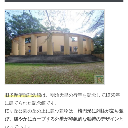
旧多摩聖蹟記念館
は、明治天皇の行幸を記念して1930年
に建てられた記念館です。
桜ヶ丘公園の丘の上に建つ建物は、
楕円形に列柱が立ち並
び、緩やかにカーブする外壁が印象的な独特のデザイン
と
なっています。