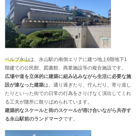
ベルブ永山
は、永山駅の南側エリアに建つ地上6階地下1
階建ての公民館、図書館、商業施設等の複合施設です。
広場や道を立体的に建築に組み込みながら生活に必要な施
設が連なった建築
は、通り過ぎたり、佇んだり、寄り道し
たりといった街での日常の行為をさりげなく演出してくれ
る工夫が随所に散りばめられています。
建築的なスケールと街のスケールが溶け合いながら共存す
る永山駅前のランドマーク
です。