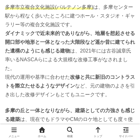
多摩市立複合文化施設(パルテノン多摩)
は、多摩センター
駅から程なく歩いたところに建つホール・スタジオ・ギャ
ラリー等の複合文化施設です。
ダイナミックで近未来的でありながら、地層を想起させる
開口部や地形と一体となった大階段など遥か昔に建てられ
た遺構のようにも感じる建物
は、2021年には古谷誠章氏
率いるNASCAらによる大規模な改修工事がなされまし
た。
現代の運用や基準に合わせた
改修と共に新旧のコントラス
トを際立たせるようなデザイン
など、元の建物のよさを引
き出した改修デザインもとてもユニークです。
多摩の丘と一体となりながら、建築としての力強さも感じ
る建築
は、現在でもドラマやCMのロケ地としても度々使
用され、多摩のシンボル的な存在となっています。
メニュー
ホーム
検索
トップ
サイドバー