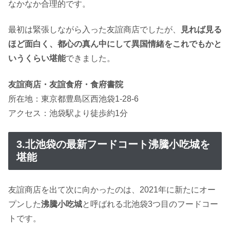
なかなか合理的です。
最初は緊張しながら入った友誼商店でしたが、
見れば見る
ほど面白く、都心の真ん中にして異国情緒をこれでもかと
いうくらい堪能
できました。
友誼商店・友誼食府・食府書院
所在地：東京都豊島区西池袋1-28-6
アクセス：池袋駅より徒歩約1分
3.北池袋の最新フードコート沸騰小吃城を
堪能
友誼商店を出て次に向かったのは、2021年に新たにオー
プンした
沸騰小吃城
と呼ばれる北池袋3つ目のフードコー
トです。