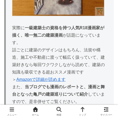
実際に
一級建築士の資格を持つ人気R18漫画家が
描く、唯一無二の建築漫画
が話題になっていま
す。
話ごとに建築のデザインはもちろん、法規や構
造、施工や不動産に渡って幅広く扱っていて、建
築好きなら毎回ワクワクしながら読めて、建築の
知識も吸収できる超おススメ漫画です
＞
Amazonで詳細が読めます
また、
当ブログでも漫画のレポートと、漫画と舞
台となった亀戸の建築巡りについて紹介
していま
すので、是非併せてご覧ください。
関連記事
メニュー
ホーム
検索
トップ
サイドバー
・建築本「一級建築士矩子の設計思考」がスゴ