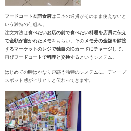
フードコート友誼食府
は日本の通貨がそのまま使えないと
いう独特の仕組み。
注文方法は
食べたいお店の前で食べたい料理を店員に伝え
て金額が書かれたメモ
をもらい、その
メモ分の金額を隣接
するマーケットのレジで独自のICカードにチャージ
して、
再びフードコートで料理と交換
するというシステム。
はじめての時はかなり戸惑う独特のシステムに、ディープ
スポット感がヒリヒリと伝わってきます。