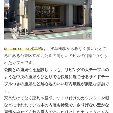
dotcom coffee 浅草橋
は、浅草橋駅から程なく歩いたとこ
ろにある台東区立柳北公園の向かいのビルの1階につくら
れたカフェです。
公園との連続性を意識しつつも、リビングの大テーブルの
ような中央の座席やひとりでも快適に過ごせるサイドテー
ブルつきの座席など居心地のいい店内環境が素敵
な店舗で
す。
家具だけでなく建具や腰壁、つくり付けのカウンターや棚
などに使われている
木の内装も特徴で、さりげない豊かな
表情をみせてくれる店内でゆったりとしたカフェタイムを