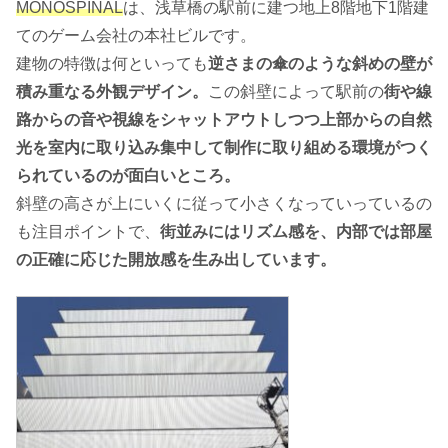
MONOSPINAL
は、浅草橋の駅前に建つ地上8階地下1階建
てのゲーム会社の本社ビルです。
建物の特徴は何といっても
逆さまの傘のような斜めの壁が
積み重なる外観デザイン。
この斜壁によって駅前の
街や線
路からの音や視線をシャットアウトしつつ上部からの自然
光を室内に取り込み集中して制作に取り組める環境がつく
られているのが面白いところ。
斜壁の高さが上にいくに従って小さくなっていっているの
も注目ポイントで、
街並みにはリズム感を、内部では部屋
の正確に応じた開放感を生み出しています。