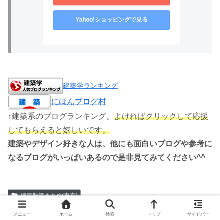
Yahoo!ショッピングで見る
建築学ランキング
にほんブログ村
↑建築系のブログランキング。
よければクリックして応援
してもらえると嬉しいです。
建築やデザイン好きな人は、他にも面白いブログや参考に
なるブログがいっぱいあるので是非見てみてください^^
建築散策まとめ(東京)
メニュー
ホーム
検索
トップ
サイドバー
スポンサーリンク