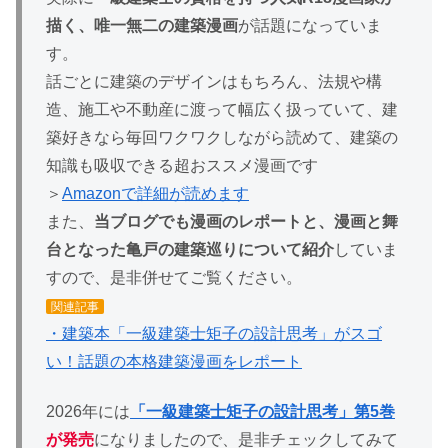
描く、唯一無二の建築漫画
が話題になっていま
す。
話ごとに建築のデザインはもちろん、法規や構
造、施工や不動産に渡って幅広く扱っていて、建
築好きなら毎回ワクワクしながら読めて、建築の
知識も吸収できる超おススメ漫画です
＞
Amazonで詳細が読めます
また、
当ブログでも漫画のレポートと、漫画と舞
台となった亀戸の建築巡りについて紹介
していま
すので、是非併せてご覧ください。
関連記事
・建築本「一級建築士矩子の設計思考」がスゴ
い！話題の本格建築漫画をレポート
2026年には
「一級建築士矩子の設計思考」第5巻
が発売
になりましたので、是非チェックしてみて