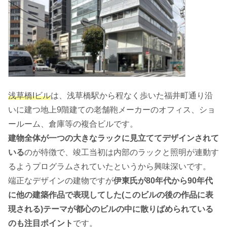
浅草橋Iビル
は、浅草橋駅から程なく歩いた福井町通り沿
いに建つ地上9階建ての老舗鞄メーカーのオフィス、ショ
ールーム、倉庫等の複合ビルです。
建物全体が一つの大きなラックに見立ててデザインされて
いる
のが特徴で、竣工当初は内部のラックと照明が連動す
るようプログラムされていたというから興味深いです。
端正なデザインの建物ですが
伊東氏が80年代から90年代
に他の建築作品で表現してした(このビルの後の作品に表
現される)テーマが都心のビルの中に散りばめられている
のも注目ポイント
です。