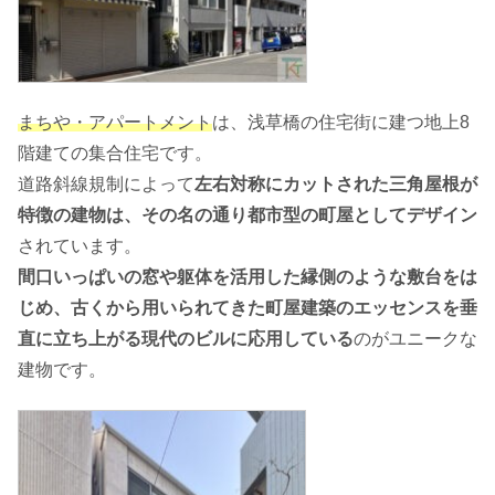
まちや・アパートメント
は、浅草橋の住宅街に建つ地上8
階建ての集合住宅です。
道路斜線規制によって
左右対称にカットされた三角屋根が
特徴の建物は、その名の通り都市型の町屋としてデザイン
されています。
間口いっぱいの窓や躯体を活用した縁側のような敷台をは
じめ、古くから用いられてきた町屋建築のエッセンスを垂
直に立ち上がる現代のビルに応用している
のがユニークな
建物です。